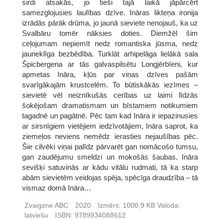
sirdi atsakās, jo tieši tajā laikā jāpārcērt
samezglojusies laulības dzīve. Ināras likteņa ironija
izrādās pārāk drūma, jo jaunā sieviete nenojauš, ka uz
Svalbāru tomēr nāksies doties. Diemžēl šim
ceļojumam nepiemīt nedz romantiska jūsma, nedz
jauneklīga bezbēdība. Turklāt arhipelāga lielākā sala
Špicbergena ar tās galvaspilsētu Longjērbīeni, kur
apmetas Ināra, kļūs par viņas dzīves pašām
svarīgākajām krustcelēm. To būtiskākās iezīmes –
sievietē vēl neiznīkušās cerības uz laimi līdzās
šokējošam dramatismam un bīstamiem notikumiem
tagadnē un pagātnē. Pēc tam kad Ināra ir iepazinusies
ar sirsnīgiem vietējiem iedzīvotājiem, Ināra saprot, ka
ziemeļos neviens nemēdz ierasties nejaušības pēc.
Šie cilvēki viņai palīdz pārvarēt gan nomācošo tumsu,
gan zaudējumu smeldzi un mokošās šaubas. Ināra
sevišķi satuvinās ar kādu vitālu rudmati, tā ka starp
abām sievietēm veidojas spēja, spēcīga draudzība – tā
vismaz domā Ināra…
Zvaigzne ABC
2020
Izmērs:
1000,9 KB
Valoda:
latviešu
ISBN:
9789934088612