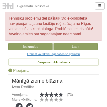
E-
grāmatu
bibliotēka
Tehnisku problēmu dēļ pašlaik 3td e-bibliotēkā
nav pieejama jaunu lasītāju reģistrācija no Rīgas
valstspilsētas kopkataloga. Problēma tiek risināta!
Atvainojamies par sagādātajām neērtībām!
Ieskatīties
Lasīt
Uzzināt vairāk vai iegādāties šo grāmatu
Pieejama bibliotēkās
Pieejama
Mānīgā ziemeļblāzma
Iveta Rēdliha
Vērtējums:
(73)
Mans vērtējums: