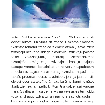
Iveta Rēdliha ir romānu “Soļi” un “Vēl viena dziļa
ieelpa” autore, un viņas dzimtene ir skarbā Svalbāra.
“Rakstot romānu “Mānīgā ziemeļblāzma”, savā iztēlē
izstaigāju neskarta sniega plašumus, izdzīvoju polārās
nakts valdzinājumu, izbaudīju ziemeļblāzmas
aizraujošo krāšņumu, izvizinājos haskiju pajūgā,
sastapu varenus leduslāčus un notvēru neaprakstāmi
emocionālu sajūtu, ka esmu atgriezusies mājās!” – tā
radošo procesu atceras rakstniece, jo viņa jau sen bija
lolojusi ieceri sarakstīt grāmatu, kurā notikumi risinātos
tālajā ziemeļu arhipelāgā. Romāna galvenajai varonei
Inārai Svalbāra ir ilgu zeme – viņa vēlējusies tur nokļūt
kopā ar draugu Edvartu, un par to ir sapņots gadiem.
Tāda iespēja pienāk gluži negaidīti, taču viņa ar smagu