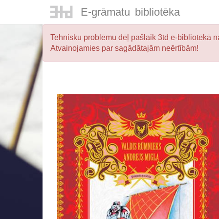
E-
grāmatu
bibliotēka
Tehnisku problēmu dēļ pašlaik 3td e-bibliotēkā na
Atvainojamies par sagādātajām neērtībām!