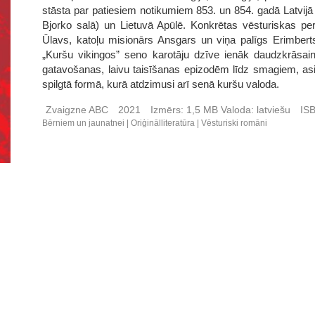
stāsta par patiesiem notikumiem 853. un 854. gadā Latvijā J
Bjorko salā) un Lietuvā Apūlē. Konkrētas vēsturiskas per
Ūlavs, katoļu misionārs Ansgars un viņa palīgs Erimberts
„Kuršu vikingos” seno karotāju dzīve ienāk daudzkrāsai
gatavošanas, laivu taisīšanas epizodēm līdz smagiem, asiņ
spilgtā formā, kurā atdzimusi arī senā kuršu valoda.
Zvaigzne ABC
2021
Izmērs:
1,5 MB
Valoda:
latviešu
IS
Bērniem un jaunatnei
Oriģinālliteratūra
Vēsturiski romāni