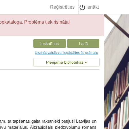
Reģistrēties
Ienākt
opkataloga. Problēma tiek risināta!
Ieskatīties
Lasīt
Uzzināt vairāk vai iegādāties šo grāmatu
Pieejama bibliotēkās
, tā tapšanas gaitā rakstnieki pētījuši Latvijas un
arhīvu materiālus. Aizraujošais piedzīvojumu romāns