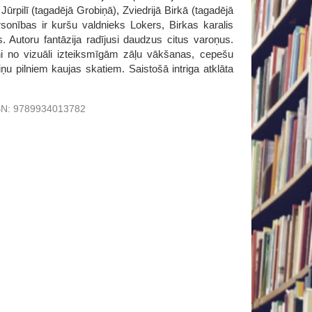
ūrpilī (tagadējā Grobiņā), Zviedrijā Birkā (tagadējā
sonības ir kuršu valdnieks Lokers, Birkas karalis
. Autoru fantāzija radījusi daudzus citus varoņus.
ni no vizuāli izteiksmīgām zāļu vākšanas, cepešu
u pilniem kaujas skatiem. Saistošā intriga atklāta
BN:
9789934013782