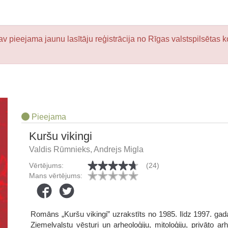
v pieejama jaunu lasītāju reģistrācija no Rīgas valstspilsētas k
Pieejama
Kuršu vikingi
Valdis Rūmnieks, Andrejs Migla
Vērtējums:
(24)
Mans vērtējums:
Romāns „Kuršu vikingi” uzrakstīts no 1985. līdz 1997. gadam
Ziemeļvalstu vēsturi un arheoloģiju, mitoloģiju, privāto 