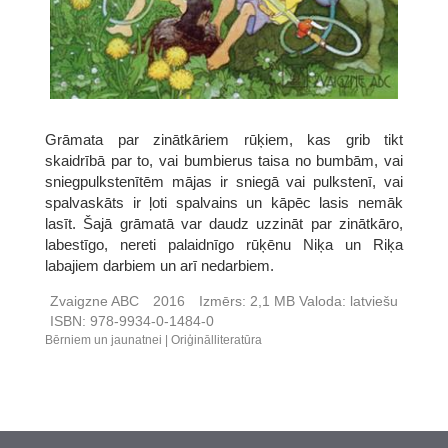
Grāmata par zinātkāriem rūķiem, kas grib tikt
skaidrībā par to, vai bumbierus taisa no bumbām, vai
sniegpulkstenītēm mājas ir sniegā vai pulkstenī, vai
spalvaskāts ir ļoti spalvains un kāpēc lasis nemāk
lasīt. Šajā grāmatā var daudz uzzināt par zinātkāro,
labestīgo, nereti palaidnīgo rūķēnu Niķa un Riķa
labajiem darbiem un arī nedarbiem.
Zvaigzne ABC
2016
Izmērs:
2,1 MB
Valoda:
latviešu
ISBN:
978-9934-0-1484-0
Bērniem un jaunatnei
Oriģinālliteratūra