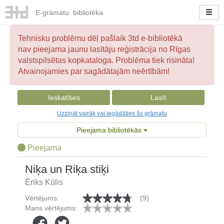
E-
grāmatu
bibliotēka
Tehnisku problēmu dēļ pašlaik 3td e-bibliotēkā
nav pieejama jaunu lasītāju reģistrācija no Rīgas
valstspilsētas kopkataloga. Problēma tiek risināta!
Atvainojamies par sagādātajām neērtībām!
Ieskatīties
Lasīt
Uzzināt vairāk vai iegādāties šo grāmatu
Pieejama bibliotēkās
Pieejama
Niķa un Riķa stiķi
Ēriks Kūlis
Vērtējums:
(9)
Mans vērtējums: