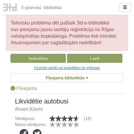
E-
grāmatu
bibliotēka
Tehnisku problēmu dēļ pašlaik 3td e-bibliotēkā
nav pieejama jaunu lasītāju reģistrācija no Rīgas
valstspilsētas kopkataloga. Problēma tiek risināta!
Atvainojamies par sagādātajām neērtībām!
Ieskatīties
Lasīt
Uzzināt vairāk vai iegādāties šo grāmatu
Pieejama bibliotēkās
Pieejama
Likvidētie autobusi
Aivars Kļavis
Vērtējums:
(16)
Mans vērtējums: