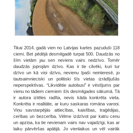
Tikai 2014. gadā vien no Latvijas kartes pazuduši 118
ciemi. Bet pēdējā desmitgadē turpat 500. Daudzās no
šīm vietām jau sen neviens vairs nedzīvo. Tomēr
daudzās joprojām dzīvo. Kas ir tie cilvēki, kuri tur
dzīvo un kā viņi dzīvo, nevienu īpaši neinteresē, jo
tautsaimnieciski un politiski šīs vietas izrādījušās
neperspektīvas. “Likvidētie autobusi” ir vēstījums par
vienu no tādiem ciemiem šīs desmitgades sākumā. Tā
ir autora iztēles radīta, nevis kāda konkrēta vieta.
Konkrēta ir realitāte, ar kuru saskaras romāna varoņi.
Viņu savstarpējās attiecības, kaislības, traģēdijas,
cerības un bezcerība. Vēlme izdzīvot par katru cenu
un apziņa, ka tie nevienam vairs nav vajadzīgi, kas ar
laiku pārvēršas apātijā. Jo vienlaikus un vēl vairāk