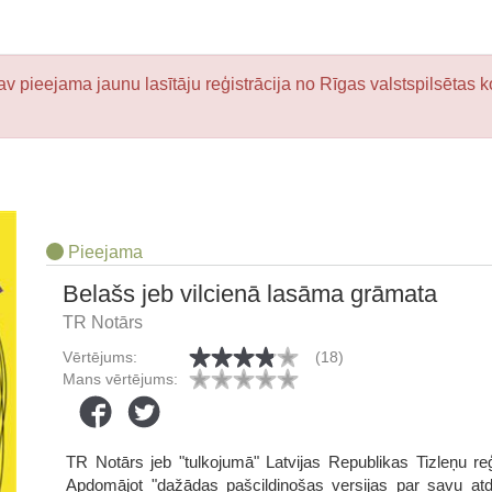
v pieejama jaunu lasītāju reģistrācija no Rīgas valstspilsētas k
Pieejama
Belašs jeb vilcienā lasāma grāmata
TR Notārs
Vērtējums:
(18)
Mans vērtējums:
TR Notārs jeb "tulkojumā" Latvijas Republikas Tizleņu re
Apdomājot "dažādas pašcildinošas versijas par savu atd