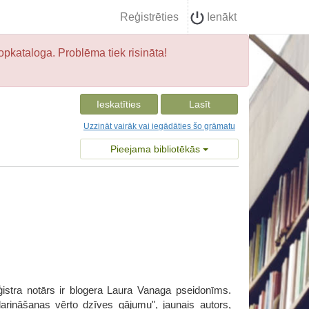
Reģistrēties
Ienākt
opkataloga. Problēma tiek risināta!
Ieskatīties
Lasīt
Uzzināt vairāk vai iegādāties šo grāmatu
Pieejama bibliotēkās
ģistra notārs ir blogera Laura Vanaga pseidonīms.
arināšanas vērto dzīves gājumu", jaunais autors,