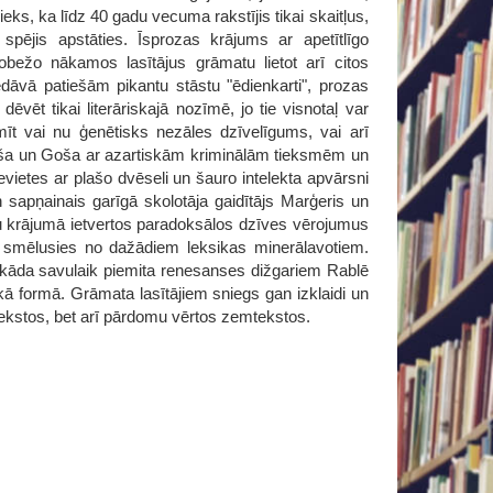
nieks, ka līdz 40 gadu vecuma rakstījis tikai skaitļus,
spējis apstāties. Īsprozas krājums ar apetītlīgo
bežo nākamos lasītājus grāmatu lietot arī citos
iedāvā patiešām pikantu stāstu "ēdienkarti", prozas
vēt tikai literāriskajā nozīmē, jo tie visnotaļ var
īt vai nu ģenētisks nezāles dzīvelīgums, vai arī
Ļoša un Goša ar azartiskām kriminālām tieksmēm un
vietes ar plašo dvēseli un šauro intelekta apvārsni
 sapņainais garīgā skolotāja gaidītājs Marģeris un
stu krājumā ietvertos paradoksālos dzīves vērojumus
gi smēlusies no dažādiem leksikas minerālavotiem.
kāda savulaik piemita renesanses dižgariem Rablē
kā formā. Grāmata lasītājiem sniegs gan izklaidi un
s tekstos, bet arī pārdomu vērtos zemtekstos.