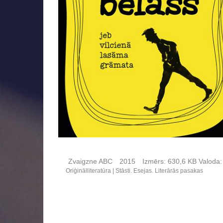
Zvaigzne ABC
2015
Izmērs:
630,6 KB
Valoda:
Oriģinālliteratūra
Stāsti. Esejas. Literārās pasakas