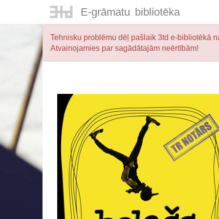
E-
grāmatu
bibliotēka
Tehnisku problēmu dēļ pašlaik 3td e-bibliotēkā na
Atvainojamies par sagādātajām neērtībām!