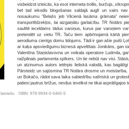
visbeidzot izteicās, ka esot interneta trollis, buržujs, sīkrup
bet tad iekodis blogošanas saldajā auglī un vairs nav 
nosaukumu "Belašs jeb Vilcienā lasāma grāmata" neiero
transportlīdzekļos, lai aizgaiņātu garlaicību. TR Notārs p
saulītē ieceldams tādus varoņus, kurus par varoņiem var dē
pretendēt uz vietu TR. Taču tiem apbrīnojamā kārtā piem
aerodiuma cienīgs domu lidojums. Tādi ir gan ašie puiši 
ar kaķa apsviedīgumu biznesā apveltītais Jonikāns, gan sie
Valentīna Staņislavovna un veikala operatore Ludmila, gan
raižpilnais parlamenta spīkers. Un tie nebūt nav visi. Stā
un atzinumus autors ietērpis lieliskā valodā, kas bagātī
Pārsteidz un sajūsmina TR Notāra drosme un meistarība, 
un Bokačo, rādot sava laika sabiedrību satīriskā un grotes
patiesi jautrus brīžus, neviļus ievelkot ne tikai asprātīgajo
latviešu
ISBN:
978-9934-0-5465-5