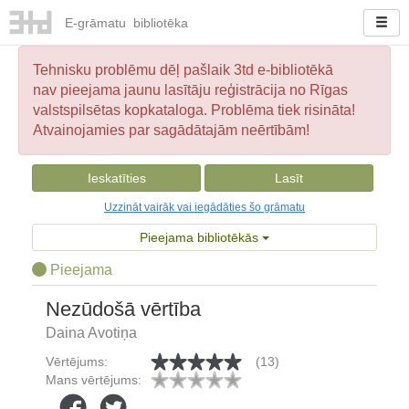
E-
grāmatu
bibliotēka
Tehnisku problēmu dēļ pašlaik 3td e-bibliotēkā
nav pieejama jaunu lasītāju reģistrācija no Rīgas
valstspilsētas kopkataloga. Problēma tiek risināta!
Atvainojamies par sagādātajām neērtībām!
Ieskatīties
Lasīt
Uzzināt vairāk vai iegādāties šo grāmatu
Pieejama bibliotēkās
Pieejama
Nezūdošā vērtība
Daina Avotiņa
Vērtējums:
(13)
Mans vērtējums: