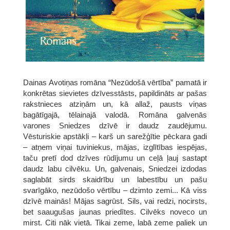
Dainas Avotiņas romāna “Nezūdošā vērtība” pamatā ir
konkrētas sievietes dzīvesstāsts, papildināts ar pašas
rakstnieces atziņām un, kā allaž, pausts viņas
bagātīgajā, tēlainajā valodā. Romāna galvenās
varones Sniedzes dzīvē ir daudz zaudējumu.
Vēsturiskie apstākļi – karš un sarežģītie pēckara gadi
– atņem viņai tuviniekus, mājas, izglītības iespējas,
taču pretī dod dzīves rūdījumu un ceļā ļauj sastapt
daudz labu cilvēku. Un, galvenais, Sniedzei izdodas
saglabāt sirds skaidrību un labestību un pašu
svarīgāko, nezūdošo vērtību – dzimto zemi... Kā viss
dzīvē mainās! Mājas sagrūst. Sils, vai redzi, nocirsts,
bet saaugušas jaunas priedītes. Cilvēks noveco un
mirst. Citi nāk vietā. Tikai zeme, labā zeme paliek un