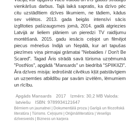
vienkāršus darbus. Tajā laikā sapratis, ka dzīvo pēc
citu uzstādītiem dzīves likumiem, ne tādiem, kādus
sev vēlētos. 2013. gada beigās intensīvi sācis
izglītoties pašizaugsmes jomā, 2014. gadā atgriezies
Latvijā ar lieliem plāniem un pieredzi TV raidījumu
montēšanā. 2015. gadu iesācis ceļojot un filmējot
piecus mēnešus Indijā un Nepālā, kur arī tapušas
piezīmes viņa pirmajai grāmatai ‟Nebaidies / Don’t Be
Scared”. Tagad Āris strādā savā tūrisma uzņēmumā
‟PostNos”, apgādā ‟Mansards” un biedrībā ‟SPIIKIIZI”.
Āra dzīves misija: iedrošināt cilvēkus kļūt patstāvīgiem
un uzņemties atbildību par savām izvēlēm, lēmumiem
un rīcību.
Apgāds Mansards
2017
Izmērs:
30,2 MB
Valoda:
latviešu
ISBN:
9789934121647
Bērniem un jaunatnei
Dokumentālā proza
Garīgā un filozofiskā
literatūra
Tūrisms. Ceļojumi
Oriģinālliteratūra
Veselīgs
dzīvesveids
Bizness un karjera