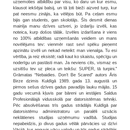
uzņemoties atbildību par visu, ko daru un kur esmu,
klausot iekšējai balsij, un tā ļoti bieži aizved turp, kur
pat neesmu zinājis, ka vēlējos būt. Pa ceļam esmu
bijis gan students, gan skolotājs. Šīs desmit dienas
mainīja manu dzīves uztveri, jo izdarīju izvēli, kas
noteica, kurp došos tālāk. Izvēles izdarīšana ir viens
no 100% atbildības uzņemšanās veidiem un mans
novēlējums tev: vienmēr rast sevī spēku pieņemt
apzinātu izvēli un nekad neteikt: man vienalga. Tu esi
vērtība, ja reiz eksistē; radi kaut ko skaistu, spēcīgu un
noderīgu un pastāsti man. Ja neviens cits, vismaz es
uzsitīšu tev uz pleca un teikšu: SUPER, tā turpini.”
Grāmatas “Nebaidies. Don’t Be Scared” autors Āris
Birze dzimis Kuldīgā 1989. gada 13. augustā un
pirmos sešus dzīves gadus pavadījis lauku mājās. 15
gadu vecumā kļuvis par bāreni un iestājies Saldus
Profesionālajā vidusskolā par datorsistēmas tehniķi.
Pēc absolvēšanas trīs gadus strādājis Kuldīgā par
datorsistēmu administratoru un paralēli uzsācis
neklātienes studijas uzņēmumu vadībā. Studijas
nepabeidzis, jo divus gadus vēlāk pārvācies uz dzīvi
Vācijā, kur apguvis vācu valodu un trīs gadus strādājis