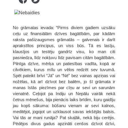
No grāmatas ievada: “Pirms diviem gadiem uzsāku
ceļu uz finansiālām dzīves bagātībām, par kādām
raksta pašizaugsmes grāmatās – galvenais ir darīt
aprakstītos principus, un viss būs. Tā es lasīju,
klausījos un testēju gandrīz visu, ko man citi
pasniedza, līdz nokļuvu līdz pavisam citām bagātībām.
Pilnīga dzīve, mērķa un patiesības vadīta, kopā ar
cilvēkiem, kurus mīlu un vēlos redzēt sev tuvumā.
Spēt pateikt brīvi “Jā” un “Nē” bez vainas apziņas vai
nožēlas, kā arī dzīvot bez bailēm, jo šī grāmata ir
manas īstās piezīmes par cīņu ar sevi un sarunām
vienatnē. Ceļojot pa Indiju un Nepālu vairāk nekā
četrus mēnešus, bija pienācis laiks brīdim, kuru gaidīju
jau kopš sākuma: būšanu vienam ar sevi kalnos,
meditējot, jogojot un uzklausot savas iekšējās balsis.
Vai tās ar mani runāja? Pat skaļāk, nekā biju cerējis.
Pēdējos divus gadus apzināti cenšos dzīvot dzīvi,