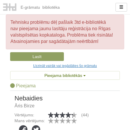
E-
grāmatu
bibliotēka
Tehnisku problēmu dēļ pašlaik 3td e-bibliotēkā
nav pieejama jaunu lasītāju reģistrācija no Rīgas
valstspilsētas kopkataloga. Problēma tiek risināta!
Atvainojamies par sagādātajām neērtībām!
Lasīt
Uzzināt vairāk vai iegādāties šo grāmatu
Pieejama bibliotēkās
Pieejama
Nebaidies
Āris Birze
Vērtējums:
(44)
Mans vērtējums: