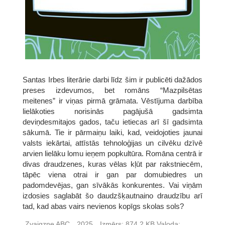
Santas Irbes literārie darbi līdz šim ir publicēti dažādos
preses izdevumos, bet romāns “Mazpilsētas
meitenes” ir viņas pirmā grāmata. Vēstījuma darbība
lielākoties norisinās pagājušā gadsimta
deviņdesmitajos gados, taču ietiecas arī šī gadsimta
sākumā. Tie ir pārmaiņu laiki, kad, veidojoties jaunai
valsts iekārtai, attīstās tehnoloģijas un cilvēku dzīvē
arvien lielāku lomu ieņem popkultūra. Romāna centrā ir
divas draudzenes, kuras vēlas kļūt par rakstniecēm,
tāpēc viena otrai ir gan par domubiedres un
padomdevējas, gan sīvākās konkurentes. Vai viņām
izdosies saglabāt šo daudzšķautnaino draudzību arī
tad, kad abas vairs nevienos kopīgs skolas sols?
Zvaigzne ABC
2025
Izmērs:
874,2 KB
Valoda: