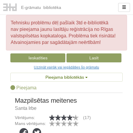
E-
grāmatu
bibliotēka
Tehnisku problēmu dēļ pašlaik 3td e-bibliotēkā
nav pieejama jaunu lasītāju reģistrācija no Rīgas
valstspilsētas kopkataloga. Problēma tiek risināta!
Atvainojamies par sagādātajām neērtībām!
Ieskatīties
Lasīt
Uzzināt vairāk vai iegādāties šo grāmatu
Pieejama bibliotēkās
Pieejama
Mazpilsētas meitenes
Santa Irbe
Vērtējums:
(17)
Mans vērtējums: