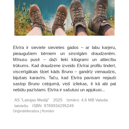
Elvīra ir sieviete sievietes gados – ar labu karjeru,
pieaugušiem bērniem un sirsnīgām draudzenēm.
Mīnusu pusē – daži lieki kilogrami un attiecību
trūkums. Kad draudzene izveido Elvīrai profilu tinderī,
viscerīgākais šķiet kāds Bruno – gandrīz vienaudzis,
bijušais karavīrs. Taču, kad Elvīra pavisam nejauši
sastop Bruno ceļojumā, viņš izliekas, it kā abi pat
nebūtu pazīstami. Elvīra ir sašutusi un apjukusi...
AS "Latvijas Mediji"
2025
Izmērs:
4,6 MB
Valoda:
latviešu
ISBN:
9789934295249
Oriģinālliteratūra
Romāni