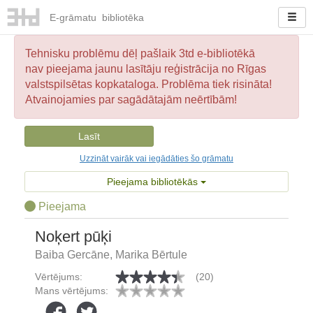
E-
grāmatu
bibliotēka
Tehnisku problēmu dēļ pašlaik 3td e-bibliotēkā
nav pieejama jaunu lasītāju reģistrācija no Rīgas
valstspilsētas kopkataloga. Problēma tiek risināta!
Atvainojamies par sagādātajām neērtībām!
Lasīt
Uzzināt vairāk vai iegādāties šo grāmatu
Pieejama bibliotēkās
Pieejama
Noķert pūķi
Baiba Gercāne, Marika Bērtule
Vērtējums:
(20)
Mans vērtējums: