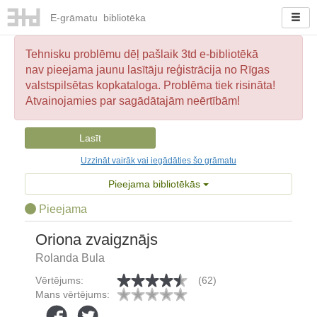
E-
grāmatu
bibliotēka
Tehnisku problēmu dēļ pašlaik 3td e-bibliotēkā
nav pieejama jaunu lasītāju reģistrācija no Rīgas
valstspilsētas kopkataloga. Problēma tiek risināta!
Atvainojamies par sagādātajām neērtībām!
Lasīt
Uzzināt vairāk vai iegādāties šo grāmatu
Pieejama bibliotēkās
Pieejama
Oriona zvaigznājs
Rolanda Bula
Vērtējums:
(62)
Mans vērtējums: