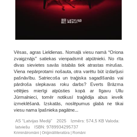
Vēsas, agras Lieldienas. Nomaļā viesu namā “Oriona
zvaigznājs” satiekas vienpadsmit atpūtnieki. No rīta
divas sievietes savās istabās tiek atrastas mirušas.
Viena nepārprotami nošauta, otra varētu būt izdarījusi
pašnāvību. Satriecoša un traģiska sagadīšanās vai
pārdroša slepkavas roku darbs? Everts Brāzma
vēlējies mierīgi atpūsties kopā ar līgavu Ullu
Jūrmalnieci, tomēr notikusī traģēdija abus ievelk
izmeklēšanā. Izskatās, noslēpumus glabā ne tikai
viesu nama īpašnieka pagātne...
AS “Latvijas Mediji”
2025
Izmērs:
574,5 KB
Valoda:
latviešu
ISBN:
9789934295737
Kriminālromāni
Oriģinālliteratūra
Romāni