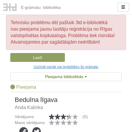
E-
grāmatu
bibliotēka
Tehnisku problēmu dēļ pašlaik 3td e-bibliotēkā
nav pieejama jaunu lasītāju reģistrācija no Rīgas
valstspilsētas kopkataloga. Problēma tiek risināta!
Atvainojamies par sagādātajām neērtībām!
Lasīt
Uzzināt vairāk vai iegādāties šo grāmatu
Pieejama bibliotēkās
Pieejama
Beduīna līgava
Anda Kaļinka
Vērtējums:
(5)
Mans vērtējums: