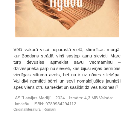
Vēlā vakarā visai neparastā vietā, slimnīcas morgā,
kur Bogdans strādā, viņš sastop jaunu sievieti. Mare
turp devusies apmeklēt savu vecmāmiņu –
dzīvesprieka pārpilnu sievieti, kas bijusi viņas bērnības
vienīgais siltuma avots, bet nu ir uz nāves sliekšņa.
Vai divi nemīlēti bērni un sevī nomaldījušies jaunieši
spēs viens otru sameklēt un sasildīt dzīves tuksnesī?
AS "Latvijas Mediji"
2024
Izmērs:
4,3 MB
Valoda:
latviešu
ISBN:
9789934294112
Oriģinālliteratūra
Romāni