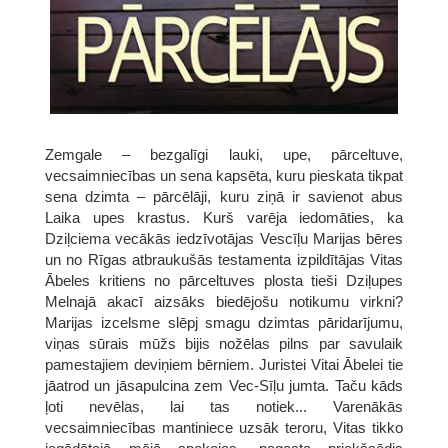
Zemgale – bezgalīgi lauki, upe, pārceltuve,
vecsaimniecības un sena kapsēta, kuru pieskata tikpat
sena dzimta – pārcēlāji, kuru ziņā ir savienot abus
Laika upes krastus. Kurš varēja iedomāties, ka
Dziļciema vecākās iedzīvotājas Vescīļu Marijas bēres
un no Rīgas atbraukušās testamenta izpildītājas Vitas
Ābeles kritiens no pārceltuves plosta tieši Dziļupes
Melnajā akacī aizsāks biedējošu notikumu virkni?
Marijas izcelsme slēpj smagu dzimtas pāridarījumu,
viņas sūrais mūžs bijis nožēlas pilns par savulaik
pamestajiem deviņiem bērniem. Juristei Vitai Ābelei tie
jāatrod un jāsapulcina zem Vec-Sīļu jumta. Taču kāds
ļoti nevēlas, lai tas notiek... Varenākās
vecsaimniecības mantiniece uzsāk teroru, Vitas tikko