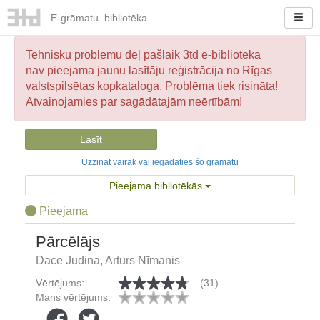
E-
grāmatu
bibliotēka
Tehnisku problēmu dēļ pašlaik 3td e-bibliotēkā
nav pieejama jaunu lasītāju reģistrācija no Rīgas
valstspilsētas kopkataloga. Problēma tiek risināta!
Atvainojamies par sagādātajām neērtībām!
Lasīt
Uzzināt vairāk vai iegādāties šo grāmatu
Pieejama bibliotēkās
Pieejama
Pārcēlājs
Dace Judina, Arturs Nīmanis
Vērtējums:
(31)
Mans vērtējums: