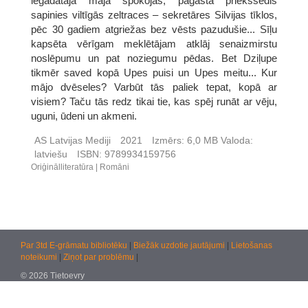
iegādātajā mājā spokojas, pagasta priekšsēdis
sapinies viltīgās zeltraces – sekretāres Silvijas tīklos,
pēc 30 gadiem atgriežas bez vēsts pazudušie... Sīļu
kapsēta vērīgam meklētājam atklāj senaizmirstu
noslēpumu un pat noziegumu pēdas. Bet Dziļupe
tikmēr saved kopā Upes puisi un Upes meitu... Kur
mājo dvēseles? Varbūt tās paliek tepat, kopā ar
visiem? Taču tās redz tikai tie, kas spēj runāt ar vēju,
uguni, ūdeni un akmeni.
AS Latvijas Mediji
2021
Izmērs:
6,0 MB
Valoda:
latviešu
ISBN:
9789934159756
Oriģinālliteratūra
Romāni
Par 3td E-grāmatu bibliotēku
|
Biežāk uzdotie jautājumi
|
Lietošanas
noteikumi
|
Ziņot par problēmu
|
© 2026 Tietoevry
Jautājumiem:
atbalsts@kultura.lv