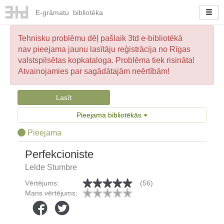
E-
grāmatu
bibliotēka
Tehnisku problēmu dēļ pašlaik 3td e-bibliotēkā
nav pieejama jaunu lasītāju reģistrācija no Rīgas
valstspilsētas kopkataloga. Problēma tiek risināta!
Atvainojamies par sagādātajām neērtībām!
Lasīt
Pieejama bibliotēkās
Pieejama
Perfekcioniste
Lelde Stumbre
Vērtējums:
(56)
Mans vērtējums: