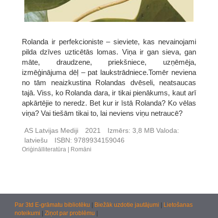
Rolanda ir perfekcioniste – sieviete, kas nevainojami
pilda dzīves uzticētās lomas. Viņa ir gan sieva, gan
māte, draudzene, priekšniece, uzņēmēja,
izmēģinājuma dēļ – pat laukstrādniece.Tomēr neviena
no tām neaizkustina Rolandas dvēseli, neatsaucas
tajā. Viss, ko Rolanda dara, ir tikai pienākums, kaut arī
apkārtējie to neredz. Bet kur ir īstā Rolanda? Ko vēlas
viņa? Vai tiešām tikai to, lai neviens viņu netraucē?
AS Latvijas Mediji
2021
Izmērs:
3,8 MB
Valoda:
latviešu
ISBN:
9789934159046
Oriģinālliteratūra
Romāni
Par 3td E-grāmatu bibliotēku
|
Biežāk uzdotie jautājumi
|
Lietošanas
noteikumi
|
Ziņot par problēmu
|