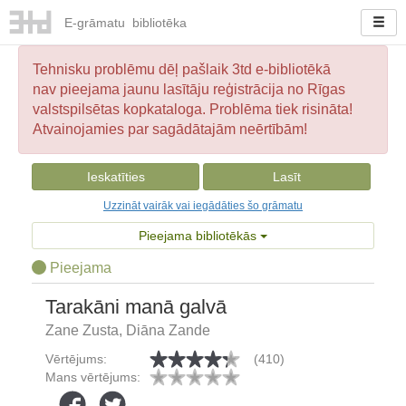
E-
grāmatu
bibliotēka
Tehnisku problēmu dēļ pašlaik 3td e-bibliotēkā
nav pieejama jaunu lasītāju reģistrācija no Rīgas
valstspilsētas kopkataloga. Problēma tiek risināta!
Atvainojamies par sagādātajām neērtībām!
Ieskatīties
Lasīt
Uzzināt vairāk vai iegādāties šo grāmatu
Pieejama bibliotēkās
Pieejama
Tarakāni manā galvā
Zane Zusta, Diāna Zande
Vērtējums:
(410)
Mans vērtējums: