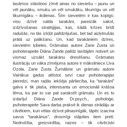
lasāmos stāstiņos zīmē ainas no sieviešu – jaunu un
vēl jaunāku, smuku un vēl smukāku, tikumīgu un vēl
tikumīgāku – ikdienas. Šīm sievietēm ir kas kopīgs:
viņu dzīvē valda tarakāni, pareizāk sakot,
izdzīvošanas stratēģijas, kas, kādā krīzes brīdī
radušās, no tās izkļūt palīdzējušas, bet tad aizķērušās
prātā uz palikšanu. Un, kad tarakāniem dzīres,
sievietēm ķibeles. Grāmatas autore Zane Zusta un
psihoterapeite Diāna Zande palīdz lasītājām notvert un
vismaz uzsākt tarakānu dresēšanu. Grāmatas
ilustrāciju un vāka zīmējuma autore ir māksliniece Līva
Ozola. Zane Zusta Žurnāliste un grāmatu autore
Vairākus gadus attīstot sevi caur psihoterapijas
pieredzi, man radās iekšēja pārliecība, ka “tarakāni”
galva ir tik plaša, interesanta un emocionāli krāšņa
tēma, ka par to var pat sarakstīt grāmatu. Un es to
izdarīju! Diāna Zande Dr.psych., psiholoģe,
psihoterapeite Sava darba praksē ik dienas strādāju ar
cilvēkiem, kuri vēlas dzīvot pilnasinīgāk, tāpēc izaicina
savus “tarakānus”, drosmīgi stājoties tiem pretī.
Nedrošība, greizsirdība, raizes – tik cilvēciski