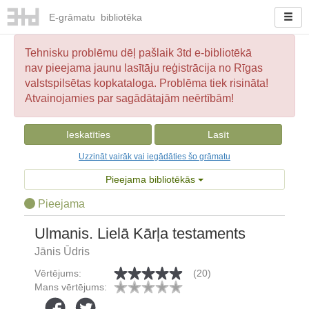
E-
grāmatu
bibliotēka
Tehnisku problēmu dēļ pašlaik 3td e-bibliotēkā
nav pieejama jaunu lasītāju reģistrācija no Rīgas
valstspilsētas kopkataloga. Problēma tiek risināta!
Atvainojamies par sagādātajām neērtībām!
Ieskatīties
Lasīt
Uzzināt vairāk vai iegādāties šo grāmatu
Pieejama bibliotēkās
Pieejama
Ulmanis. Lielā Kārļa testaments
Jānis Ūdris
Vērtējums:
(20)
Mans vērtējums: