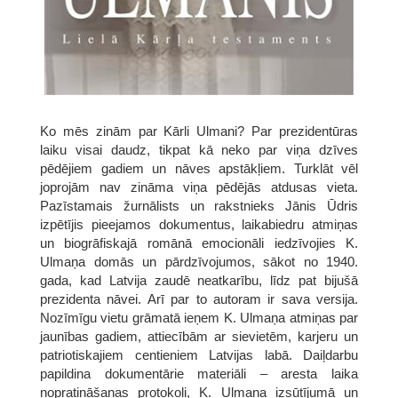
Ko mēs zinām par Kārli Ulmani? Par prezidentūras
laiku visai daudz, tikpat kā neko par viņa dzīves
pēdējiem gadiem un nāves apstākļiem. Turklāt vēl
joprojām nav zināma viņa pēdējās atdusas vieta.
Pazīstamais žurnālists un rakstnieks Jānis Ūdris
izpētījis pieejamos dokumentus, laikabiedru atmiņas
un biogrāfiskajā romānā emocionāli iedzīvojies K.
Ulmaņa domās un pārdzīvojumos, sākot no 1940.
gada, kad Latvija zaudē neatkarību, līdz pat bijušā
prezidenta nāvei. Arī par to autoram ir sava versija.
Nozīmīgu vietu grāmatā ieņem K. Ulmaņa atmiņas par
jaunības gadiem, attiecībām ar sievietēm, karjeru un
patriotiskajiem centieniem Latvijas labā. Daiļdarbu
papildina dokumentārie materiāli – aresta laika
nopratināšanas protokoli, K. Ulmaņa izsūtījumā un