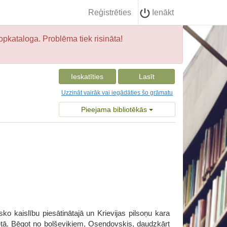
Reģistrēties
Ienākt
opkataloga. Problēma tiek risināta!
Ieskatīties
Lasīt
Uzzināt vairāk vai iegādāties šo grāmatu
Pieejama bibliotēkās
sko kaislību piesātinātajā un Krievijas pilsoņu kara
ibetā. Bēgot no boļševikiem, Osendovskis, daudzkārt