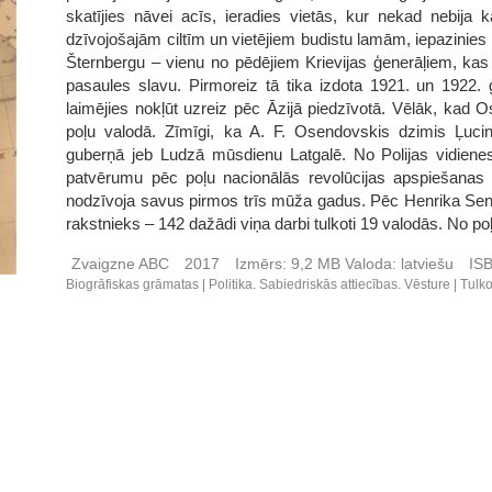
skatījies nāvei acīs, ieradies vietās, kur nekad nebija kā
dzīvojošajām ciltīm un vietējiem budistu lamām, iepazinie
Šternbergu – vienu no pēdējiem Krievijas ģenerāļiem, ka
pasaules slavu. Pirmoreiz tā tika izdota 1921. un 1922.
laimējies nokļūt uzreiz pēc Āzijā piedzīvotā. Vēlāk, kad O
poļu valodā. Zīmīgi, ka A. F. Osendovskis dzimis Ļucina
guberņā jeb Ludzā mūsdienu Latgalē. No Polijas vidien
patvērumu pēc poļu nacionālās revolūcijas apspiešanas 
nodzīvoja savus pirmos trīs mūža gadus. Pēc Henrika Senke
rakstnieks – 142 dažādi viņa darbi tulkoti 19 valodās. No p
Zvaigzne ABC
2017
Izmērs:
9,2 MB
Valoda:
latviešu
IS
Biogrāfiskas grāmatas
Politika. Sabiedriskās attiecības. Vēsture
Tulko