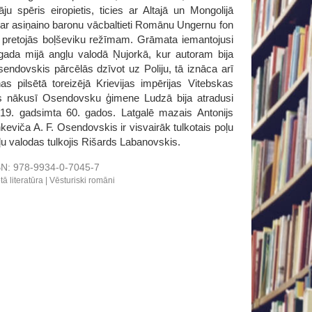
ju spēris eiropietis, ticies ar Altajā un Mongolijā
s ar asiņaino baronu vācbaltieti Romānu Ungernu fon
s pretojās boļševiku režīmam. Grāmata iemantojusi
 gada mijā angļu valodā Ņujorkā, kur autoram bija
sendovskis pārcēlās dzīvot uz Poliju, tā iznāca arī
s pilsētā toreizējā Krievijas impērijas Vitebskas
es nākusī Osendovsku ģimene Ludzā bija atradusi
19. gadsimta 60. gados. Latgalē mazais Antonijs
viča A. F. Osendovskis ir visvairāk tulkotais poļu
oļu valodas tulkojis Rišards Labanovskis.
BN:
978-9934-0-7045-7
tā literatūra
Vēsturiski romāni