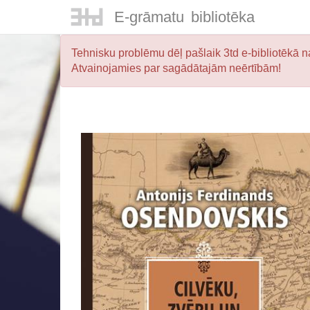
E-
grāmatu
bibliotēka
Tehnisku problēmu dēļ pašlaik 3td e-bibliotēkā na
Atvainojamies par sagādātajām neērtībām!