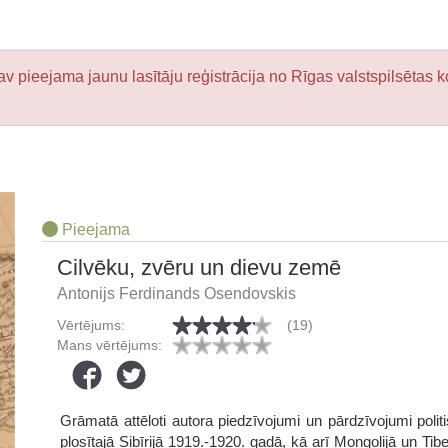
v pieejama jaunu lasītāju reģistrācija no Rīgas valstspilsētas k
Pieejama
Cilvēku, zvēru un dievu zemē
Antonijs Ferdinands Osendovskis
Vērtējums:
(19)
Mans vērtējums:
Grāmatā attēloti autora piedzīvojumi un pārdzīvojumi politi
plosītajā Sibīrijā 1919.-1920. gadā, kā arī Mongolijā un T