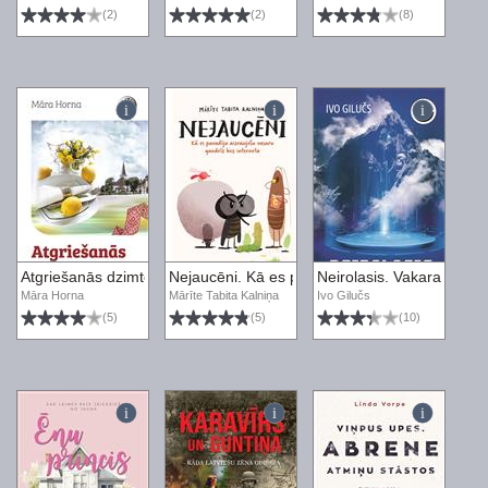
(2)
(2)
(8)
Atgriešanās dzimtenē
Nejaucēni. Kā es pavadīju aizraujošu vasaru g
Neirolasis. Vakara romā
Māra Horna
Mārīte Tabita Kalniņa
Ivo Gilučs
(5)
(5)
(10)