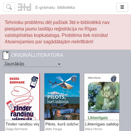
E-
grāmatu
bibliotēka
Tehnisku problēmu dēļ pašlaik 3td e-bibliotēkā nav
pieejama jaunu lasītāju reģistrācija no Rīgas
valstspilsētas kopkataloga. Problēma tiek risināta!
Atvainojamies par sagādātajām neērtībām!
ORIĢINĀLLITERATŪRA
Tinder randiņu virpulī
Pilots, kurš izdzīvoja
Liktenīgais salidojums
Daiga Bormane
Aldis Pauga
Māra Horna