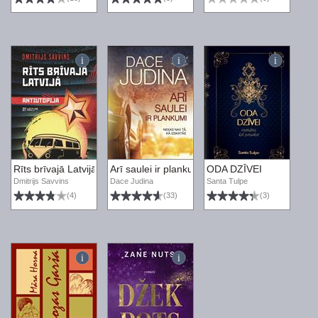
Rīts brīvajā Latvijā
Arī saulei ir plankumi. Izmeklē Anna Elizabete
ODA DZĪVEI
Dmitrijs Savvins
Dace Judina
Santa Tulpe
(4)
(33)
(3)