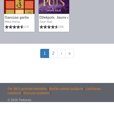
Garozas garša
Džekpots. Jauns ceļš
Māra Horna
Zane Nuts
(17)
(29)
1
2
›
»
Par 3td E-grāmatu bibliotēku
|
Biežāk uzdotie jautājumi
|
Lietošanas
noteikumi
|
Ziņot par problēmu
|
© 2026 Tietoevry
Jautājumiem:
atbalsts@kultura.lv
Versija: effac 04.02.2026 10:48 (production)