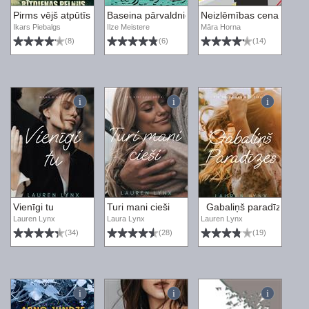
Pirms vējš atpūtīs rītdienas pelnus
Baseina pārvaldnieks medī pīles (un citi aizr
Neizlēmības cena
Ikars Piebalgs
Ilze Meistere
Māra Horna
(8)
(6)
(14)
Vienīgi tu
Turi mani cieši
Gabaliņš paradīzes
Lauren Lynx
Laura Lynx
Lauren Lynx
(34)
(28)
(19)