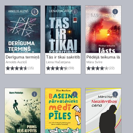
Derīguma termiņš mīlestībā. Vakara romāns
Tās ir tikai sakritības
Pēdējā teikuma lāsts
Arnolds Auziņš
Liena Hačatrjana
Māra Svīre
(15)
(59)
(22)