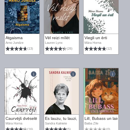
Atgaisma
Vēl reizi mīlēt
Viegli un ērti
Arno Jundze
Lauren Lynx
Māra Horna
(13)
(26)
(12)
Caurvējš dvēselē
Es lauzu, tu lauzi, mēs lauzām, viņi lūza
Lilī, Bubass un laimīgās
Māra Horna
Sandra Kalniete
Baiba Zīle
(16)
(5)
(0)