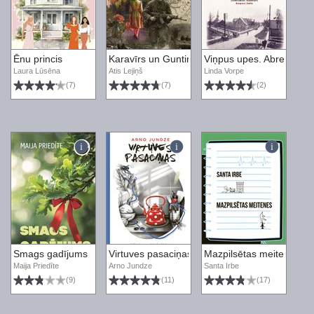
Ēnu princis
Karavīrs un Guntiņa
Viņpus upes. Abrene atm
Laura Lūsēna
Atis Lejiņš
Linda Vorpe
(7)
(7)
(2)
Smags gadījums
Virtuves pasaciņas
Mazpilsētas meitenes
Maija Priedīte
Arno Jundze
Santa Irbe
(9)
(11)
(17)