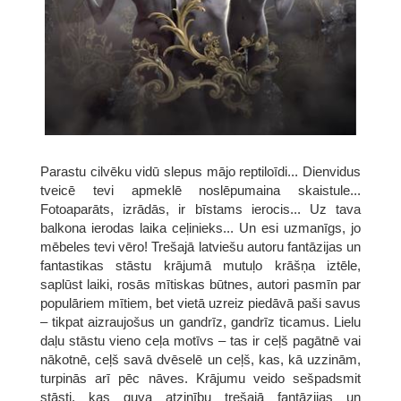
Parastu cilvēku vidū slepus mājo reptiloīdi... Dienvidus
tveicē tevi apmeklē noslēpumaina skaistule...
Fotoaparāts, izrādās, ir bīstams ierocis... Uz tava
balkona ierodas laika ceļinieks... Un esi uzmanīgs, jo
mēbeles tevi vēro! Trešajā latviešu autoru fantāzijas un
fantastikas stāstu krājumā mutuļo krāšņa iztēle,
saplūst laiki, rosās mītiskas būtnes, autori pasmīn par
populāriem mītiem, bet vietā uzreiz piedāvā paši savus
– tikpat aizraujošus un gandrīz, gandrīz ticamus. Lielu
daļu stāstu vieno ceļa motīvs – tas ir ceļš pagātnē vai
nākotnē, ceļš savā dvēselē un ceļš, kas, kā uzzinām,
turpinās arī pēc nāves. Krājumu veido sešpadsmit
stāsti, kas guva atzinību trešajā fantāzijas un