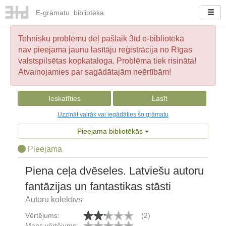
E-
grāmatu
bibliotēka
Tehnisku problēmu dēļ pašlaik 3td e-bibliotēkā
nav pieejama jaunu lasītāju reģistrācija no Rīgas
valstspilsētas kopkataloga. Problēma tiek risināta!
Atvainojamies par sagādātajām neērtībām!
Ieskatīties
Lasīt
Uzzināt vairāk vai iegādāties šo grāmatu
Pieejama bibliotēkās
Pieejama
Piena ceļa dvēseles. Latviešu autoru
fantāzijas un fantastikas stāsti
Autoru kolektīvs
Vērtējums:
(2)
Mans vērtējums: