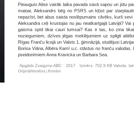
Pieaugusi Alise vairāk laika pavada savā sapņu un jūtu pasa
maiņai. Aleksandrs bēg no PSRS un kļūst par starptauti
nepazīst, bet abus saista noslēpumains cilvēks, kurš sevi
Aleksandra ceļi krustojas nu jau neatkarīgajā Latvijā? Va
gaisma spīd tikai cauri tumsai? Kas ir tas, ko zina tika
noziegumiem, dzīves jēgas meklējumiem uz spilgti attēlo
Rīgas Franču licejā un Valsts 1. ģimnāzijā, studējusi Latvijas
Borisa Viāna, Albēra Kamī u.c. stāstus no franču valodas. Ra
pseidonīmiem Anna Kravicka un Barbara Sea.
Apgāds Zvaigzne ABC
2017
Izmērs:
702,9 KB
Valoda:
lat
Oriģinālliteratūra
Romāni