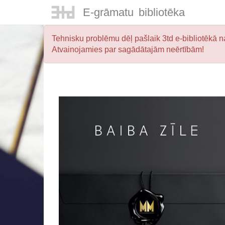
E-
grāmatu
bibliotēka
Tehnisku problēmu dēļ pašlaik 3td e-bibliotēkā na
Atvainojamies par sagādātajām neērtībām!