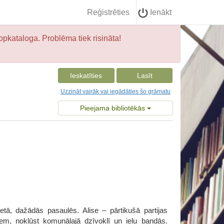
Reģistrēties
Ienākt
opkataloga. Problēma tiek risināta!
Ieskatīties
Lasīt
Uzzināt vairāk vai iegādāties šo grāmatu
Pieejama bibliotēkās
ā, dažādās pasaulēs. Alise – pārtikušā partijas
iem, nokļūst komunālajā dzīvoklī un ielu bandās.