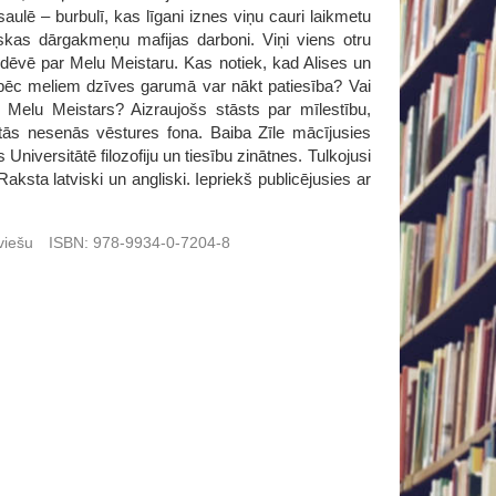
ulē – burbulī, kas līgani iznes viņu cauri laikmetu
skas dārgakmeņu mafijas darboni. Viņi viens otru
 dēvē par Melu Meistaru. Kas notiek, kad Alises un
i pēc meliem dzīves garumā var nākt patiesība? Vai
i Melu Meistars? Aizraujošs stāsts par mīlestību,
tās nesenās vēstures fona. Baiba Zīle mācījusies
 Universitātē filozofiju un tiesību zinātnes. Tulkojusi
ksta latviski un angliski. Iepriekš publicējusies ar
viešu
ISBN:
978-9934-0-7204-8