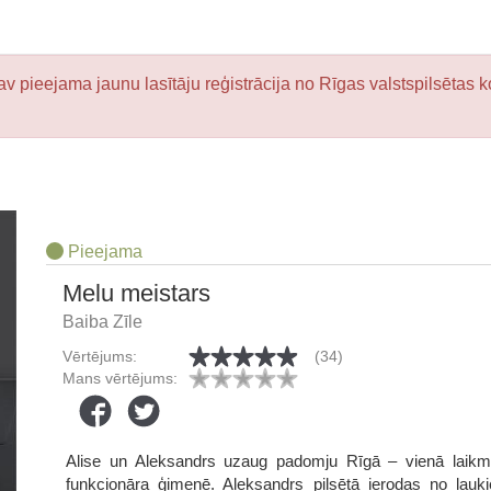
v pieejama jaunu lasītāju reģistrācija no Rīgas valstspilsētas k
Pieejama
Melu meistars
Baiba Zīle
Vērtējums:
(34)
Mans vērtējums:
Alise un Aleksandrs uzaug padomju Rīgā – vienā laikmet
funkcionāra ģimenē. Aleksandrs pilsētā ierodas no lauk