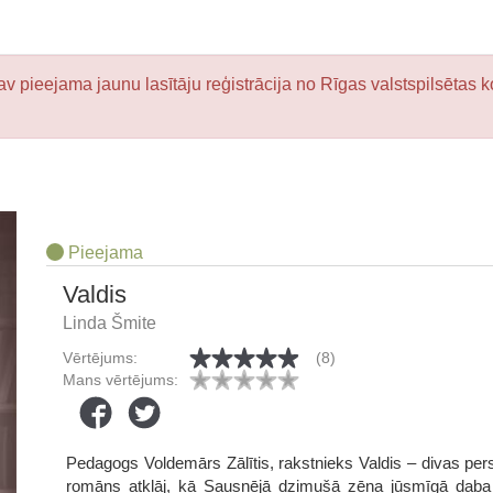
v pieejama jaunu lasītāju reģistrācija no Rīgas valstspilsētas k
Pieejama
Valdis
Linda Šmite
Vērtējums:
(8)
Mans vērtējums:
Pedagogs Voldemārs Zālītis, rakstnieks Valdis – divas per
romāns atklāj, kā Sausnējā dzimušā zēna jūsmīgā daba r