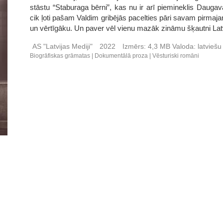
stāstu “Staburaga bērni”, kas nu ir arī piemineklis Daugava
cik ļoti pašam Valdim gribējās pacelties pāri savam pirmaja
un vērtīgāku. Un paver vēl vienu mazāk zināmu šķautni Latv
AS "Latvijas Mediji"
2022
Izmērs:
4,3 MB
Valoda:
latvieš
Biogrāfiskas grāmatas
Dokumentālā proza
Vēsturiski romāni