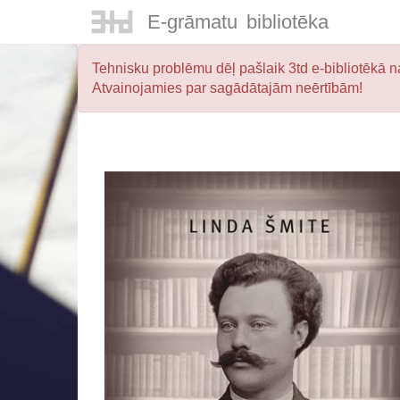
E-
grāmatu
bibliotēka
Tehnisku problēmu dēļ pašlaik 3td e-bibliotēkā na
Atvainojamies par sagādātajām neērtībām!