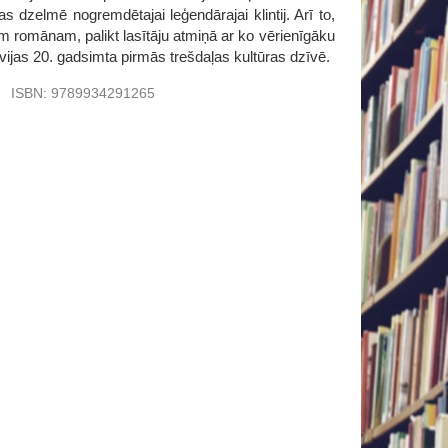
s dzelmē nogremdētajai leģendārajai klintij. Arī to,
m romānam, palikt lasītāju atmiņā ar ko vērienīgāku
ijas 20. gadsimta pirmās trešdaļas kultūras dzīvē.
u
ISBN:
9789934291265