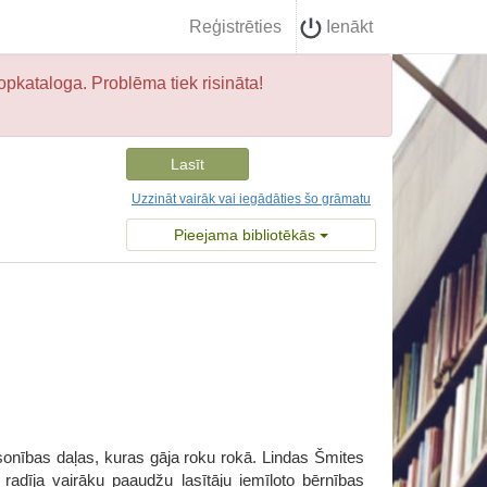
Reģistrēties
Ienākt
opkataloga. Problēma tiek risināta!
Lasīt
Uzzināt vairāk vai iegādāties šo grāmatu
Pieejama bibliotēkās
sonības daļas, kuras gāja roku rokā. Lindas Šmites
adīja vairāku paaudžu lasītāju iemīļoto bērnības