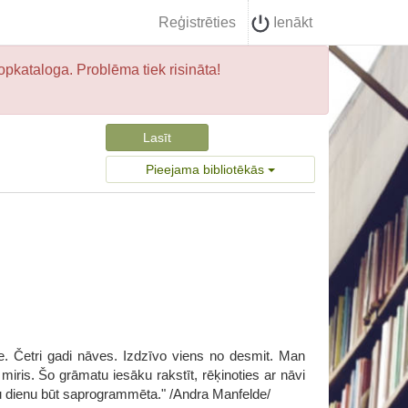
Reģistrēties
Ienākt
opkataloga. Problēma tiek risināta!
Lasīt
Pieejama bibliotēkās
. Četri gadi nāves. Izdzīvo viens no desmit. Man
miris. Šo grāmatu iesāku rakstīt, rēķinoties ar nāvi
ādu dienu būt saprogrammēta." /Andra Manfelde/