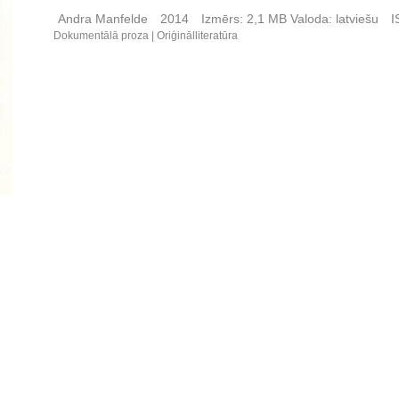
Andra Manfelde
2014
Izmērs:
2,1 MB
Valoda:
latviešu
I
Dokumentālā proza
Oriģinālliteratūra