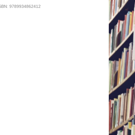
SBN:
9789934862412