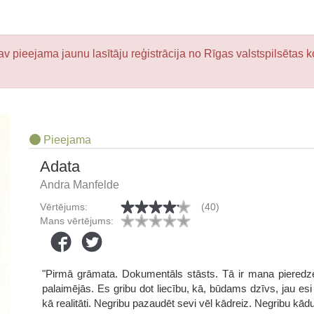
v pieejama jaunu lasītāju reģistrācija no Rīgas valstspilsētas k
Pieejama
Adata
Andra Manfelde
Vērtējums:
(40)
Mans vērtējums:
"Pirmā grāmata. Dokumentāls stāsts. Tā ir mana pieredze
palaimējās. Es gribu dot liecību, kā, būdams dzīvs, jau esi 
kā realitāti. Negribu pazaudēt sevi vēl kādreiz. Negribu k