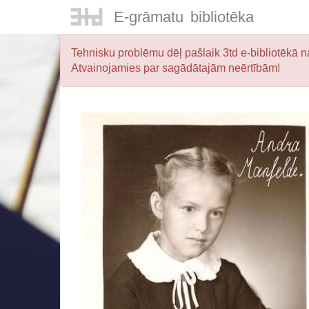
E-
grāmatu
bibliotēka
Tehnisku problēmu dēļ pašlaik 3td e-bibliotēkā na
Atvainojamies par sagādātajām neērtībām!