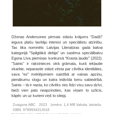
Dženas Andersones pirmais stāstu krājums “Dadži”
ieguva plašu lasītāju interesi un speciālistu atzinību.
Tas tika nominēts Latvijas Literatūras gada balvai
kategorijā “Spilgtākā debija” un saņēma speciālbalvu
Egona Līva piemiņas konkursā “Krasta ļaudis” (2022).
"Sainis" ir rakstnieces otrā grāmata, kurā iekļautie
skarbie, neparastie stāsti vēsta par cilvēka identitātes,
sava “es” meklējumiem saistībā ar vainas apziņu,
pienākumu slogu un katra indivīda lomu sabiedrībā.
Sainis – tā ir nasta, ko cilvēks nes līdzi visu savu dzīvi,
bieži vien pats neapzinoties, kas viņam to uzlicis,
kāpēc un uz kurieni viņš to stiepj.
Zvaigzne ABC
2023
Izmērs:
1,4 MB
Valoda:
latviešu
ISBN:
9789934312618