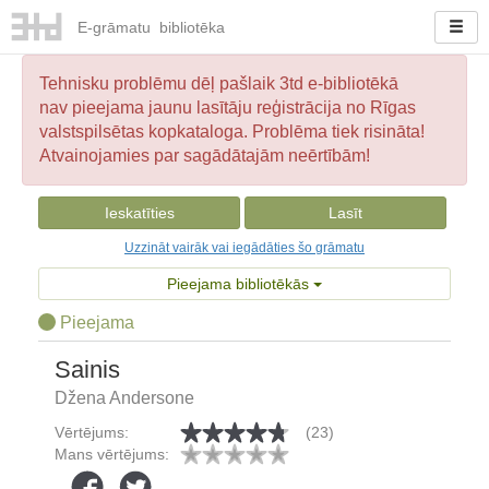
E-
grāmatu
bibliotēka
Tehnisku problēmu dēļ pašlaik 3td e-bibliotēkā
nav pieejama jaunu lasītāju reģistrācija no Rīgas
valstspilsētas kopkataloga. Problēma tiek risināta!
Atvainojamies par sagādātajām neērtībām!
Ieskatīties
Lasīt
Uzzināt vairāk vai iegādāties šo grāmatu
Pieejama bibliotēkās
Pieejama
Sainis
Džena Andersone
Vērtējums:
(23)
Mans vērtējums: