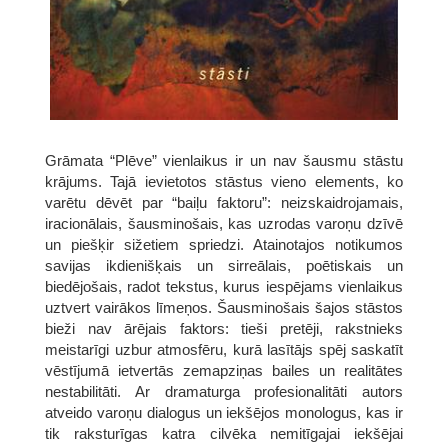
Grāmata “Plēve” vienlaikus ir un nav šausmu stāstu
krājums. Tajā ievietotos stāstus vieno elements, ko
varētu dēvēt par “baiļu faktoru”: neizskaidrojamais,
iracionālais, šausminošais, kas uzrodas varoņu dzīvē
un piešķir sižetiem spriedzi. Atainotajos notikumos
savijas ikdienišķais un sirreālais, poētiskais un
biedējošais, radot tekstus, kurus iespējams vienlaikus
uztvert vairākos līmeņos. Šausminošais šajos stāstos
bieži nav ārējais faktors: tieši pretēji, rakstnieks
meistarīgi uzbur atmosfēru, kurā lasītājs spēj saskatīt
vēstījumā ietvertās zemapziņas bailes un realitātes
nestabilitāti. Ar dramaturga profesionalitāti autors
atveido varoņu dialogus un iekšējos monologus, kas ir
tik raksturīgas katra cilvēka nemitīgajai iekšējai