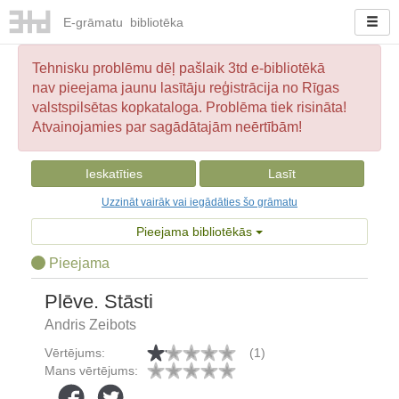
E-
grāmatu
bibliotēka
Tehnisku problēmu dēļ pašlaik 3td e-bibliotēkā
nav pieejama jaunu lasītāju reģistrācija no Rīgas
valstspilsētas kopkataloga. Problēma tiek risināta!
Atvainojamies par sagādātajām neērtībām!
Ieskatīties
Lasīt
Uzzināt vairāk vai iegādāties šo grāmatu
Pieejama bibliotēkās
Pieejama
Plēve. Stāsti
Andris Zeibots
Vērtējums:
(1)
Mans vērtējums: