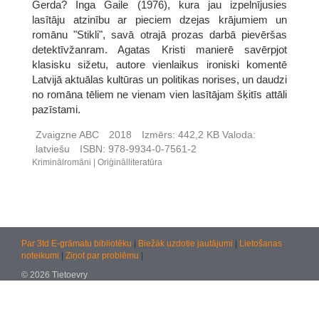
Gerda? Inga Gaile (1976), kura jau izpelnījusies
lasītāju atzinību ar pieciem dzejas krājumiem un
romānu "Stikli", savā otrajā prozas darbā pievēršas
detektīvžanram. Agatas Kristi manierē savērpjot
klasisku sižetu, autore vienlaikus ironiski komentē
Latvijā aktuālas kultūras un politikas norises, un daudzi
no romāna tēliem ne vienam vien lasītājam šķitīs attāli
pazīstami.
Zvaigzne ABC
2018
Izmērs:
442,2 KB
Valoda:
latviešu
ISBN:
978-9934-0-7561-2
Kriminālromāni
Oriģinālliteratūra
Par 3td E-grāmatu bibliotēku
|
Biežāk uzdotie jautājumi
|
Lietošanas
noteikumi
|
Ziņot par problēmu
|
© 2026 Tietoevry
Jautājumiem:
atbalsts@kultura.lv
Versija: effac 04.02.2026 10:48 (production)