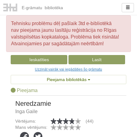
E-
grāmatu
bibliotēka
Tehnisku problēmu dēļ pašlaik 3td e-bibliotēkā
nav pieejama jaunu lasītāju reģistrācija no Rīgas
valstspilsētas kopkataloga. Problēma tiek risināta!
Atvainojamies par sagādātajām neērtībām!
Ieskatīties
Lasīt
Uzzināt vairāk vai iegādāties šo grāmatu
Pieejama bibliotēkās
Pieejama
Neredzamie
Inga Gaile
Vērtējums:
(44)
Mans vērtējums: