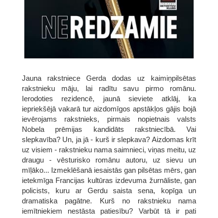
Jauna rakstniece Gerda dodas uz kaimiņpilsētas
rakstnieku māju, lai radītu savu pirmo romānu.
Ierodoties rezidencē, jaunā sieviete atklāj, ka
iepriekšējā vakarā tur aizdomīgos apstākļos gājis bojā
ievērojams rakstnieks, pirmais nopietnais valsts
Nobela prēmijas kandidāts rakstniecībā. Vai
slepkavība? Un, ja jā - kurš ir slepkava? Aizdomas krīt
uz visiem - rakstnieku nama saimnieci, viņas meitu, uz
draugu - vēsturisko romānu autoru, uz sievu un
mīļāko... Izmeklēšanā iesaistās gan pilsētas mērs, gan
ietekmīga Francijas kultūras izdevuma žurnāliste, gan
policists, kuru ar Gerdu saista sena, kopīga un
dramatiska pagātne. Kurš no rakstnieku nama
iemītniekiem nestāsta patiesību? Varbūt tā ir pati