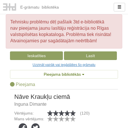
E-
grāmatu
bibliotēka
Tehnisku problēmu dēļ pašlaik 3td e-bibliotēkā
nav pieejama jaunu lasītāju reģistrācija no Rīgas
valstspilsētas kopkataloga. Problēma tiek risināta!
Atvainojamies par sagādātajām neērtībām!
Ieskatīties
Lasīt
Uzzināt vairāk vai iegādāties šo grāmatu
Pieejama bibliotēkās
Pieejama
Nāve Kraukļu ciemā
Inguna Dimante
Vērtējums:
(120)
Mans vērtējums: