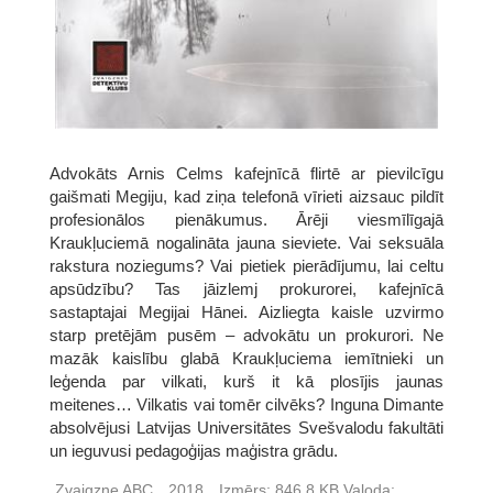
Advokāts Arnis Celms kafejnīcā flirtē ar pievilcīgu
gaišmati Megiju, kad ziņa telefonā vīrieti aizsauc pildīt
profesionālos pienākumus. Ārēji viesmīlīgajā
Kraukļuciemā nogalināta jauna sieviete. Vai seksuāla
rakstura noziegums? Vai pietiek pierādījumu, lai celtu
apsūdzību? Tas jāizlemj prokurorei, kafejnīcā
sastaptajai Megijai Hānei. Aizliegta kaisle uzvirmo
starp pretējām pusēm – advokātu un prokurori. Ne
mazāk kaislību glabā Kraukļuciema iemītnieki un
leģenda par vilkati, kurš it kā plosījis jaunas
meitenes… Vilkatis vai tomēr cilvēks? Inguna Dimante
absolvējusi Latvijas Universitātes Svešvalodu fakultāti
un ieguvusi pedagoģijas maģistra grādu.
Zvaigzne ABC
2018
Izmērs:
846,8 KB
Valoda: