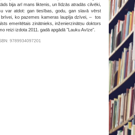
āds bija arī mans liktenis, un līdzās atradās cilvēki,
su var atdot: gan tiesības, godu, gan slavā vērst
 brīvei, ko pazemes kameras laupīja dzīvei, – tos
ts emeritētais zinātnieks, inženierzinātņu doktors
rmo reizi izdota 2011. gadā apgādā "Lauku Avīze".
SBN:
9789934097201