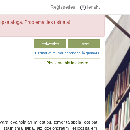
Reģistrēties
Ienākt
opkataloga. Problēma tiek risināta!
Ieskatīties
Lasīt
Uzzināt vairāk vai iegādāties šo grāmatu
Pieejama bibliotēkās
ra ievainoja arī mīlestību, tomēr tā spēja lidot pat
staļinisma laikā, aiz dzeloņdrātīm ieslodzītajiem