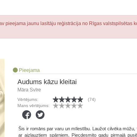
v pieejama jaunu lasītāju reģistrācija no Rīgas valstspilsētas k
Pieejama
Audums kāzu kleitai
Māra Svīre
Vērtējums:
(74)
Mans vērtējums:
Šis ir romāns par varu un mīlestību. Laužot cilvēka mūžu, va
ar aizlauztiem spārniem. Piecdesmito gadu pirmajā pusē, 