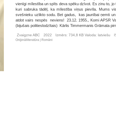
vienīgi mīlestība un spīts deva spēku dzīvot. Es zinu to, jo t
kuri sabruka tādēļ, ka mīlestība viņus pievīla. Mums vi
svešnieku uzlikto sodu. Bet gadus, kas jaunībai ņemti un
atdot vairs nespēs neviens! 23.12. 1955., Komi APSR Vals
(bijušais politieslodzītais) Kārlis Timmermanis Grāmata pi
Zvaigzne ABC
2022
Izmērs:
734,8 KB
Valoda:
latviešu
I
Oriģinālliteratūra
Romāni