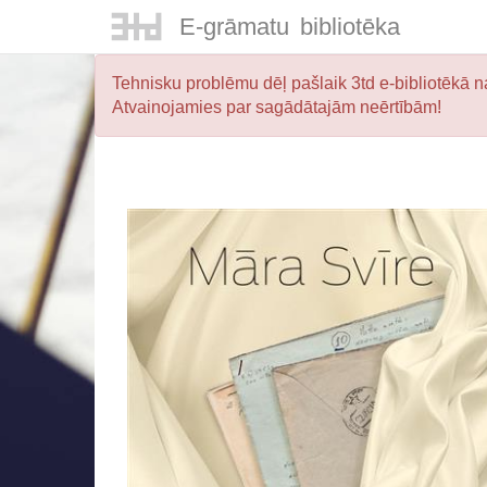
E-
grāmatu
bibliotēka
Tehnisku problēmu dēļ pašlaik 3td e-bibliotēkā na
Atvainojamies par sagādātajām neērtībām!