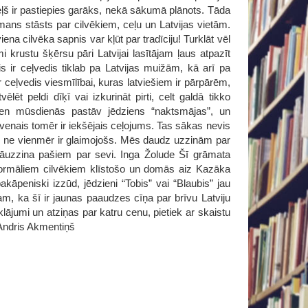
 ceļš ir pastiepies garāks, nekā sākumā plānots. Tāda
mans stāsts par cilvēkiem, ceļu un Latvijas vietām.
ena cilvēka sapnis var kļūt par tradīciju! Turklāt vēl
 krustu šķērsu pāri Latvijai lasītājam ļaus atpazīt
s ir ceļvedis tiklab pa Latvijas muižām, kā arī pa
r ceļvedis viesmīlībai, kuras latviešiem ir pārpārēm,
t peldi dīķī vai izkurināt pirti, celt galdā tikko
ien mūsdienās pastāv jēdziens “naktsmājas”, un
venais tomēr ir iekšējais ceļojums. Tas sākas nevis
as ne vienmēr ir glaimojošs. Mēs daudz uzzinām par
āuzzina pašiem par sevi. Inga Žolude Šī grāmata
o normāliem cilvēkiem klīstošo un domās aiz Kazāka
kāpeniski izzūd, jēdzieni “Tobis” vai “Blaubis” jau
am, ka šī ir jaunas paaudzes cīņa par brīvu Latviju
ājumi un atziņas par katru cenu, pietiek ar skaistu
? Andris Akmentiņš