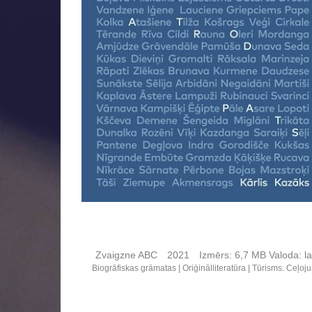
Zvaigzne ABC
2021
Izmērs:
6,7 MB
Valoda:
la
Biogrāfiskas grāmatas
Oriģinālliteratūra
Tūrisms. Ceļoj