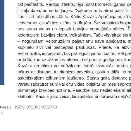
tikt pastāstīts. Vārdos izteikts, teju 5000 kilometru garais
ir ceļa daba, un es tai ļaujos. “Sākums mūs atrod pats” ir 
Tas ir arī mīlestības stāsts. Kārlis Kazāks Apbrīnojami, kā vi
iedvesmot aizsākties citām tradīcijām. Šie velopiedzīvojumi
sev tuvas vietas un iepazīt Latvijas nomaļākās pērles. Ši
kolorītajiem Latvijas ciemu veikaliņiem. Taču visvairāk šis i
– nogurušam velomūziķim paļaut ēnu savā ābeļdārzā, atvēlē
kūpinātu zivi vai pašceptas pankūkas. Priecē, ka aizv
Velomūzikā, iespējams, tas pat iegūst jaunu nozīmi. Bet gal
ar brīdi, kad uzsēžamies ritenim, bet gan ar godīgumu, k
Kazāku un citiem velomūziķiem, tomēr visvairāk mums j
sākas ar distanci. Ar riteņiem paveikto, aizvien tālāk n
askētiskajiem teikumiem jaušamo. Stāsta gaitā distance pa
varētu raksturot suni vai citu vides objektu un mēs saprot
pirmatnējā brīvības nozīmē. Paaudzei nav nepieciešami atkl
klātbūtni. Kāds ir jūsu veids, lai apstātos un turpinātu ceļu
tviešu
ISBN:
9789934095740
umi