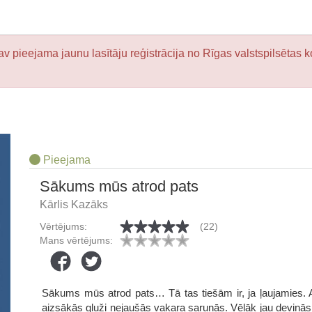
v pieejama jaunu lasītāju reģistrācija no Rīgas valstspilsētas k
Pieejama
Sākums mūs atrod pats
Kārlis Kazāks
Vērtējums:
(22)
Mans vērtējums:
Sākums mūs atrod pats… Tā tas tiešām ir, ja ļaujamies. 
aizsākās gluži nejaušās vakara sarunās. Vēlāk jau deviņās