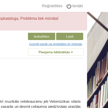
Reģistrēties
Ienākt
opkataloga. Problēma tiek risināta!
Ieskatīties
Lasīt
Uzzināt vairāk vai iegādāties šo grāmatu
Pieejama bibliotēkās
Arī muzikālo velobraucienu jeb Velomūzikas stāsts
 vasarās un desmit ceļojumos piedzīvotais prasījās