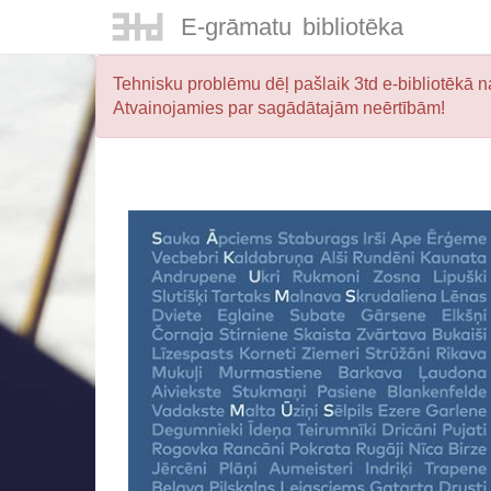
E-
grāmatu
bibliotēka
Tehnisku problēmu dēļ pašlaik 3td e-bibliotēkā na
Atvainojamies par sagādātajām neērtībām!