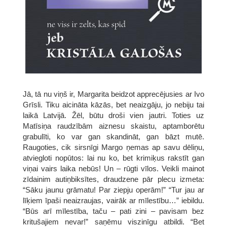
Jā, tā nu viņš ir, Margarita beidzot apprecējusies ar Ivo
Grīsli. Tiku aicināta kāzās, bet neaizgāju, jo nebiju tai
laikā Latvijā. Žēl, būtu droši vien jautri. Toties uz
Matīsiņa raudzībām aiznesu skaistu, aptamborētu
grabulīti, ko var gan skandināt, gan bāzt mutē.
Raugoties, cik sirsnīgi Margo ņemas ap savu dēliņu,
atviegloti nopūtos: lai nu ko, bet krimiķus rakstīt gan
viņai vairs laika nebūs! Un – rūgti vīlos. Veikli mainot
zīdainim autiņbiksītes, draudzene pār plecu izmeta:
“Sāku jaunu grāmatu! Par ziepju operām!” “Tur jau ar
līķiem īpaši neaizraujas, vairāk ar mīlestību…” iebildu.
“Būs arī mīlestība, taču – pati zini – pavisam bez
kritušajiem nevar!” saņēmu viszinīgu atbildi. “Bet