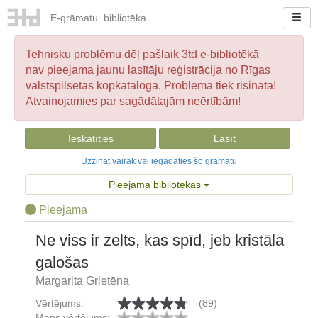
E-
grāmatu
bibliotēka
Tehnisku problēmu dēļ pašlaik 3td e-bibliotēkā
nav pieejama jaunu lasītāju reģistrācija no Rīgas
valstspilsētas kopkataloga. Problēma tiek risināta!
Atvainojamies par sagādātajām neērtībām!
Ieskatīties
Lasīt
Uzzināt vairāk vai iegādāties šo grāmatu
Pieejama bibliotēkās
Pieejama
Ne viss ir zelts, kas spīd, jeb kristāla
galošas
Margarita Grietēna
Vērtējums:
(89)
Mans vērtējums: