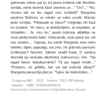
galvenais stāsts par to, kā jauna meitene sāk filmēties
seriālā, vienā rāvienā kļūst slavena un…” “Un?...” “Nu,
nevaru tak es tev tagad visu izstāstīt!” Margrieta
paņēma Matīsiņu uz rokām un sāka ucināt. Mazais
jautri smējās. “Pārbaude ar slavu?” mēģināju vēl kaut
ko izspiest. “Ar slavu, ar pielūdzējiem, ar iespējām, ar
izklaidēm… Ar visu ko,” jaunā māmiņa atbildēja ne
visai pārliecinošā balsī. Visticamāk, viņai pašai tas vēl
nav skaidrs… Sapratu, ka vairāk Margarita man neko
neteiks, tāpēc pajautāju, vai zina, cik grāmatu pavisam
iznākušas? Nezinot. Sākām skaitīt kopā, šī sanāca
desmitā (ja neskaita atkārtotos izdevumus). Hm. “Vai
tagad lietosi dubultuzvārdu? Tā jau tagad modē…”
“Protams, es gribētu, bet vai tad izdevēji atļauj?!”
Margarita paraustīja plecus. “Saka, lai neākstoties…”
Zvaigzne ABC
2021
Izmērs:
740,3 KB
Valoda:
latviešu
ISBN:
9789934091810
Dāmu romāni
Kriminālromāni
Oriģinālliteratūra
Romāni