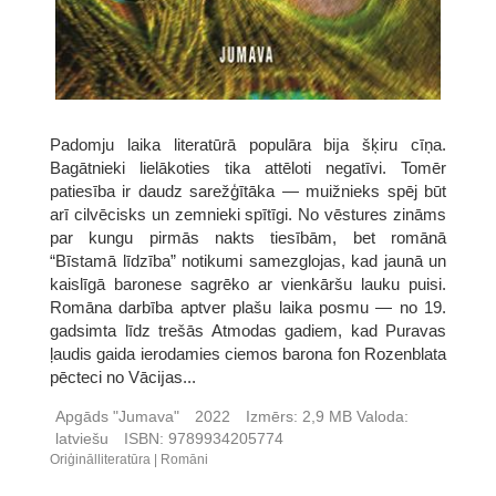
Padomju laika literatūrā populāra bĳa šķiru cīņa.
Bagātnieki lielākoties tika attēloti negatīvi. Tomēr
patiesība ir daudz sarežģītāka ― muižnieks spēj būt
arī cilvēcisks un zemnieki spītīgi. No vēstures zināms
par kungu pirmās nakts tiesībām, bet romānā
“Bīstamā līdzība” notikumi samezglojas, kad jaunā un
kaislīgā baronese sagrēko ar vienkāršu lauku puisi.
Romāna darbība aptver plašu laika posmu ― no 19.
gadsimta līdz trešās Atmodas gadiem, kad Puravas
ļaudis gaida ierodamies ciemos barona fon Rozenblata
pēcteci no Vācĳas...
Apgāds "Jumava"
2022
Izmērs:
2,9 MB
Valoda:
latviešu
ISBN:
9789934205774
Oriģinālliteratūra
Romāni