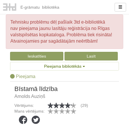
E-
grāmatu
bibliotēka
Tehnisku problēmu dēļ pašlaik 3td e-bibliotēkā
nav pieejama jaunu lasītāju reģistrācija no Rīgas
valstspilsētas kopkataloga. Problēma tiek risināta!
Atvainojamies par sagādātajām neērtībām!
Ieskatīties
Lasīt
Pieejama bibliotēkās
Pieejama
Bīstamā līdzība
Arnolds Auziņš
Vērtējums:
(29)
Mans vērtējums: