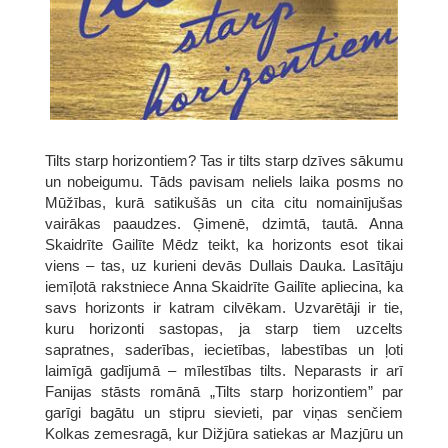
Tilts starp horizontiem? Tas ir tilts starp dzīves sākumu
un nobeigumu. Tāds pavisam neliels laika posms no
Mūžības, kurā satikušās un cita citu nomainījušas
vairākas paaudzes. Ģimenē, dzimtā, tautā. Anna
Skaidrīte Gailīte Mēdz teikt, ka horizonts esot tikai
viens – tas, uz kurieni devās Dullais Dauka. Lasītāju
iemīļotā rakstniece Anna Skaidrīte Gailīte apliecina, ka
savs horizonts ir katram cilvēkam. Uzvarētāji ir tie,
kuru horizonti sastopas, ja starp tiem uzcelts
sapratnes, saderības, iecietības, labestības un ļoti
laimīgā gadījumā – mīlestības tilts. Neparasts ir arī
Fanijas stāsts romānā „Tilts starp horizontiem” par
garīgi bagātu un stipru sievieti, par viņas senčiem
Kolkas zemesragā, kur Dižjūra satiekas ar Mazjūru un