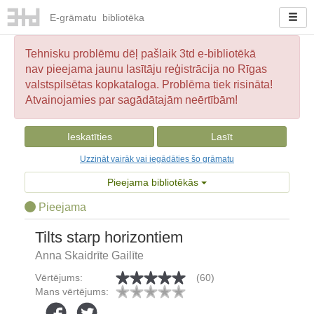
E-
grāmatu
bibliotēka
Tehnisku problēmu dēļ pašlaik 3td e-bibliotēkā
nav pieejama jaunu lasītāju reģistrācija no Rīgas
valstspilsētas kopkataloga. Problēma tiek risināta!
Atvainojamies par sagādātajām neērtībām!
Ieskatīties
Lasīt
Uzzināt vairāk vai iegādāties šo grāmatu
Pieejama bibliotēkās
Pieejama
Tilts starp horizontiem
Anna Skaidrīte Gailīte
Vērtējums:
(60)
Mans vērtējums: