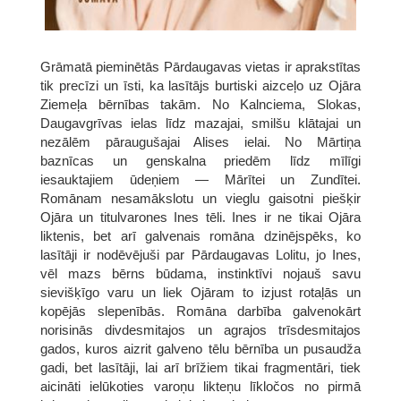
Grāmatā pieminētās Pārdaugavas vietas ir aprakstītas
tik precīzi un īsti, ka lasītājs burtiski aizceļo uz Ojāra
Ziemeļa bērnības takām. No Kalnciema, Slokas,
Daugavgrīvas ielas līdz mazajai, smilšu klātajai un
nezālēm pāraugušajai Alises ielai. No Mārtiņa
baznīcas un genskalna priedēm līdz mīlīgi
iesauktajiem ūdeņiem — Mārītei un Zundītei.
Romānam nesamākslotu un vieglu gaisotni piešķir
Ojāra un titulvarones Ines tēli. Ines ir ne tikai Ojāra
liktenis, bet arī galvenais romāna dzinējspēks, ko
lasītāji ir nodēvējuši par Pārdaugavas Lolitu, jo Ines,
vēl mazs bērns būdama, instinktīvi nojauš savu
sievišķīgo varu un liek Ojāram to izjust rotaļās un
kopējās slepenībās. Romāna darbība galvenokārt
norisinās divdesmitajos un agrajos trīsdesmitajos
gados, kuros aizrit galveno tēlu bērnība un pusaudža
gadi, bet lasītāji, lai arī brīžiem tikai fragmentāri, tiek
aicināti ielūkoties varoņu likteņu līkločos no pirmā