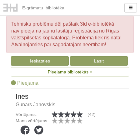
E-
grāmatu
bibliotēka
Tehnisku problēmu dēļ pašlaik 3td e-bibliotēkā
nav pieejama jaunu lasītāju reģistrācija no Rīgas
valstspilsētas kopkataloga. Problēma tiek risināta!
Atvainojamies par sagādātajām neērtībām!
Ieskatīties
Lasīt
Pieejama bibliotēkās
Pieejama
Ines
Gunars Janovskis
Vērtējums:
(42)
Mans vērtējums: