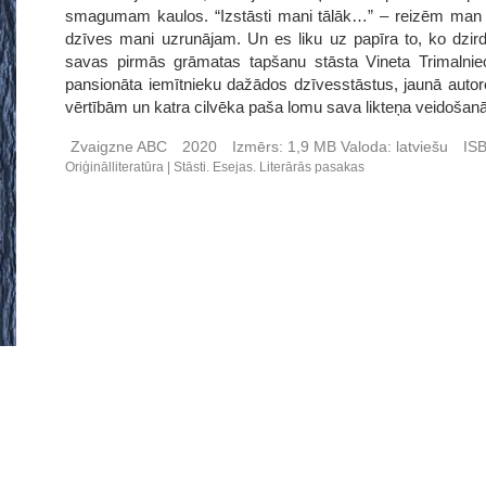
smagumam kaulos. “Izstāsti mani tālāk…” – reizēm man šķ
dzīves mani uzrunājam. Un es liku uz papīra to, ko dzirdē
savas pirmās grāmatas tapšanu stāsta Vineta Trimalniece.
pansionāta iemītnieku dažādos dzīvesstāstus, jaunā autor
vērtībām un katra cilvēka paša lomu sava likteņa veidošanā
Zvaigzne ABC
2020
Izmērs:
1,9 MB
Valoda:
latviešu
IS
Oriģinālliteratūra
Stāsti. Esejas. Literārās pasakas