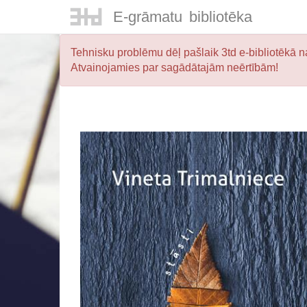
E-
grāmatu
bibliotēka
Tehnisku problēmu dēļ pašlaik 3td e-bibliotēkā na
Atvainojamies par sagādātajām neērtībām!