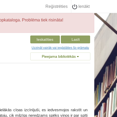
Reģistrēties
Ienākt
opkataloga. Problēma tiek risināta!
Ieskatīties
Lasīt
Uzzināt vairāk vai iegādāties šo grāmatu
Pieejama bibliotēkās
ielākās cīņas izcīnījuši, es iedvesmojos rakstīt un
toju, cik milzīgs neredzams spēks viņos ir par spīti