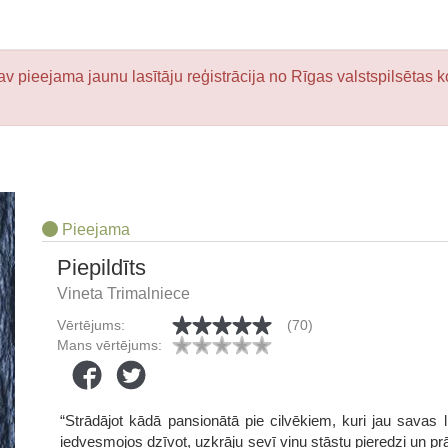
v pieejama jaunu lasītāju reģistrācija no Rīgas valstspilsētas k
Pieejama
Piepildīts
Vineta Trimalniece
Vērtējums:
(70)
Mans vērtējums:
“Strādājot kādā pansionātā pie cilvēkiem, kuri jau savas l
iedvesmojos dzīvot, uzkrāju sevī viņu stāstu pieredzi un prā