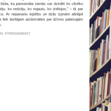
ita, ka pansionāta sienās var dzirdēt šo cilvēku
ju, ko redzēju, ko nojautu, ko iztēlojos,” – tā par
 Ar neparastu iejūtību un dziļu izpratni atklājot
e liek lasītājam aizdomāties par dzīves patiesajām
.
BN:
9789934086557