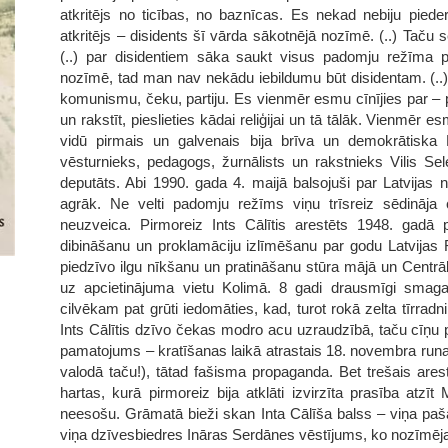
atkritējs no ticības, no baznīcas. Es nekad nebiju pied
atkritējs – disidents šī vārda sākotnējā nozīmē. (..) Tač
(..) par disidentiem sāka saukt visus padomju režīma po
nozīmē, tad man nav nekādu iebildumu būt disidentam. (..)
komunismu, čeku, partiju. Es vienmēr esmu cīnījies par – pa
un rakstīt, pieslieties kādai reliģijai un tā tālāk. Vienmēr e
vidū pirmais un galvenais bija brīva un demokrātiska L
vēsturnieks, pedagogs, žurnālists un rakstnieks Vilis S
deputāts. Abi 1990. gada 4. maijā balsojuši par Latvijas 
agrāk. Ne velti padomju režīms viņu trīsreiz sēdināja 
neuzveica. Pirmoreiz Ints Cālītis arestēts 1948. gadā 
dibināšanu un proklamāciju izlīmēšanu par godu Latvijas R
piedzīvo ilgu nīkšanu un pratināšanu stūra mājā un Centrā
uz apcietinājuma vietu Kolimā. 8 gadi drausmīgi smag
cilvēkam pat grūti iedomāties, kad, turot rokā zelta tīrrad
Ints Cālītis dzīvo čekas modro acu uzraudzībā, taču cīņu p
pamatojums – kratīšanas laikā atrastais 18. novembra runa
valodā taču!), tātad fašisma propaganda. Bet trešais are
hartas, kurā pirmoreiz bija atklāti izvirzīta prasība atz
neesošu. Grāmatā bieži skan Inta Cālīša balss – viņa paša
viņa dzīvesbiedres Ināras Serdānes vēstījums, ko nozīmēja 