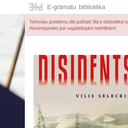
E-
grāmatu
bibliotēka
Tehnisku problēmu dēļ pašlaik 3td e-bibliotēkā na
Atvainojamies par sagādātajām neērtībām!