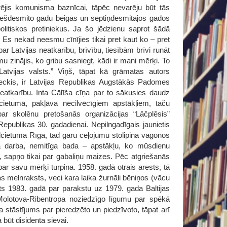
erējis komunisma baznīcai, tāpēc nevarēju būt tās
u sešdesmito gadu beigās un septiņdesmitajos gados
litiskos pretiniekus. Ja šo jēdzienu saprot šādā
 Es nekad neesmu cīnījies tikai pret kaut ko – pret
r Latvijas neatkarību, brīvību, tiesībām brīvi runāt
smu zinājis, ko gribu sasniegt, kādi ir mani mērķi. To
atvijas valsts.” Viņš, tāpat kā grāmatas autors
eleckis, ir Latvijas Republikas Augstākās Padomes
neatkarību. Inta Cālīša cīņa par to sākusies daudz
cietumā, pakļāva necilvēcīgiem apstākļiem, taču
par skolēnu pretošanās organizācijas “Lāčplēsis”
epublikas 30. gadadienai. Nepilngadīgais jaunietis
lcietumā Rīgā, tad garu ceļojumu stolipina vagonos
a darba, nemitīga bada – apstākļu, ko mūsdienu
ni, sapņo tikai par gabaliņu maizes. Pēc atgriešanās
ar savu mērķi turpina. 1958. gadā otrais arests, tā
s melnraksts, veci kara laika žurnāli bēniņos (vācu
sts 1983. gadā par parakstu uz 1979. gada Baltijas
īt Molotova-Ribentropa noziedzīgo līgumu par spēkā
 stāstījums par pieredzēto un piedzīvoto, tāpat arī
būt disidenta sievai.