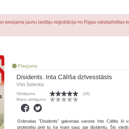
v pieejama jaunu lasītāju reģistrācija no Rīgas valstspilsētas k
Pieejama
Disidents. Inta Cālīša dzīvesstāsts
Vilis Seleckis
Vērtējums:
(26)
Mans vērtējums:
Grāmatas "Disidents" galvenais varonis Ints Cālītis šī v
protestēju pret to, ka mani sauc par disidentu. Šis vārd