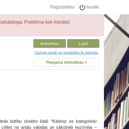
Reģistrēties
Ienākt
opkataloga. Problēma tiek risināta!
Ieskatīties
Lasīt
Uzzināt vairāk vai iegādāties šo grāmatu
Pieejama bibliotēkās
ārda būtību skaidro šādi: “Kādreiz es kategoriski
s cēlies no angļu valodas un sākotnēji nozīmēja –