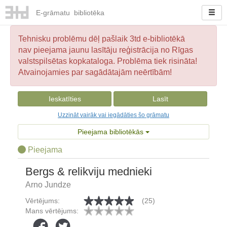
E-
grāmatu
bibliotēka
Tehnisku problēmu dēļ pašlaik 3td e-bibliotēkā
nav pieejama jaunu lasītāju reģistrācija no Rīgas
valstspilsētas kopkataloga. Problēma tiek risināta!
Atvainojamies par sagādātajām neērtībām!
Ieskatīties
Lasīt
Uzzināt vairāk vai iegādāties šo grāmatu
Pieejama bibliotēkās
Pieejama
Bergs & relikviju mednieki
Arno Jundze
Vērtējums:
(25)
Mans vērtējums: