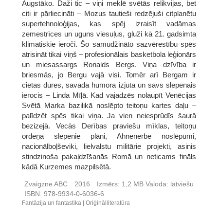
Augstāko. Daži tic – viņi meklē svētās relikvijas, bet
citi ir pārliecināti – Mozus tautieši redzējuši citplanētu
supertehnoloģijas, kas spēj izraisīt vadāmas
zemestrīces un uguns viesuļus, gluži kā 21. gadsimta
klimatiskie ieroči. Šo samudžināto sazvērestību spēs
atrisināt tikai viņš – profesionālais basketbola leģionārs
un miesassargs Ronalds Bergs. Viņa dzīvība ir
briesmās, jo Bergu vajā visi. Tomēr arī Bergam ir
cietas dūres, savāda humora izjūta un savs slepenais
ierocis – Linda Mīļā. Kad vajadzēs nolaupīt Venēcijas
Svētā Marka bazilikā noslēpto teitoņu kartes daļu –
palīdzēt spēs tikai viņa. Ja vien neiesprūdīs šaurā
bezizejā. Vecās Derības praviešu mīklas, teitoņu
ordeņa slepenie plāni, Ahnenerbe noslēpumi,
nacionālboļševiki, lielvalstu militārie projekti, asinis
stindzinoša pakaļdzīšanās Romā un neticams fināls
kādā Kurzemes mazpilsētā.
Zvaigzne ABC
2016
Izmērs:
1,2 MB
Valoda:
latviešu
ISBN:
978-9934-0-6036-6
Fantāzija un fantastika
Oriģinālliteratūra