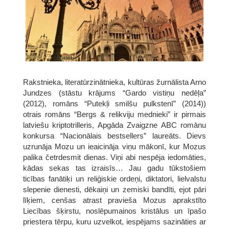
Rakstnieka, literatūrzinātnieka, kultūras žurnālista Arno
Jundzes (stāstu krājums “Gardo vistiņu nedēļa”
(2012), romāns “Putekļi smilšu pulkstenī” (2014))
otrais romāns “Bergs & relikviju mednieki” ir pirmais
latviešu kriptotrilleris, Apgāda Zvaigzne ABC romānu
konkursa “Nacionālais bestsellers” laureāts. Dievs
uzrunāja Mozu un ieaicināja viņu mākonī, kur Mozus
palika četrdesmit dienas. Viņi abi nespēja iedomāties,
kādas sekas tas izraisīs… Jau gadu tūkstošiem
ticības fanātiķi un reliģiskie ordeņi, diktatori, lielvalstu
slepenie dienesti, dēkaiņi un zemiski bandīti, ejot pāri
līķiem, cenšas atrast pravieša Mozus aprakstīto
Liecības šķirstu, noslēpumainos kristālus un īpašo
priestera tērpu, kuru uzvelkot, iespējams sazināties ar