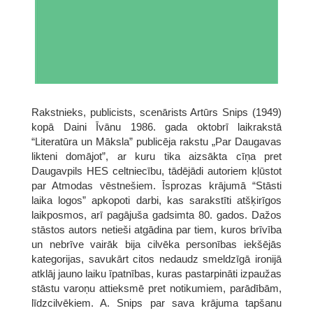
Rakstnieks, publicists, scenārists Artūrs Snips (1949)
kopā Daini Īvānu 1986. gada oktobrī laikrakstā
“Literatūra un Māksla” publicēja rakstu „Par Daugavas
likteni domājot”, ar kuru tika aizsākta cīņa pret
Daugavpils HES celtniecību, tādējādi autoriem kļūstot
par Atmodas vēstnešiem. Īsprozas krājumā “Stāsti
laika logos” apkopoti darbi, kas sarakstīti atšķirīgos
laikposmos, arī pagājuša gadsimta 80. gados. Dažos
stāstos autors netieši atgādina par tiem, kuros brīvība
un nebrīve vairāk bija cilvēka personības iekšējās
kategorijas, savukārt citos nedaudz smeldzīgā ironijā
atklāj jauno laiku īpatnības, kuras pastarpināti izpaužas
stāstu varoņu attieksmē pret notikumiem, parādībām,
līdzcilvēkiem. A. Snips par sava krājuma tapšanu