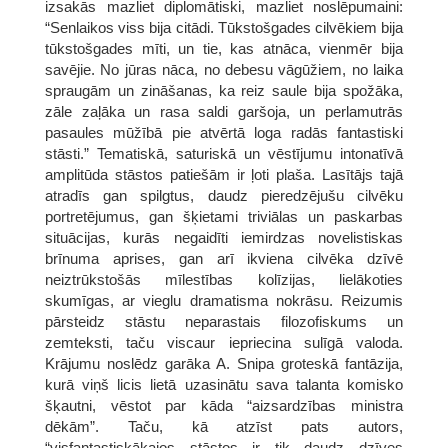
izsakās mazliet diplomātiski, mazliet noslēpumaini:
“Senlaikos viss bija citādi. Tūkstošgades cilvēkiem bija
tūkstošgades mīti, un tie, kas atnāca, vienmēr bija
savējie. No jūras nāca, no debesu vāgūžiem, no laika
spraugām un zināšanas, ka reiz saule bija spožāka,
zāle zaļāka un rasa saldi garšoja, un perlamutrās
pasaules mūžībā pie atvērtā loga radās fantastiski
stāsti.” Tematiskā, saturiskā un vēstījumu intonatīvā
amplitūda stāstos patiešām ir ļoti plaša. Lasītājs tajā
atradīs gan spilgtus, daudz pieredzējušu cilvēku
portretējumus, gan šķietami triviālas un paskarbas
situācijas, kurās negaidīti iemirdzas novelistiskas
brīnuma aprises, gan arī ikviena cilvēka dzīvē
neiztrūkstošās mīlestības kolīzijas, lielākoties
skumīgas, ar vieglu dramatisma nokrāsu. Reizumis
pārsteidz stāstu neparastais filozofiskums un
zemteksti, taču viscaur iepriecina sulīgā valoda.
Krājumu noslēdz garāka A. Snipa groteskā fantāzija,
kurā viņš licis lietā uzasinātu sava talanta komisko
šķautni, vēstot par kāda “aizsardzības ministra
dēkām”. Taču, kā atzīst pats autors,
“visfantastiskākajos stāstos ir tik daudz dzīves