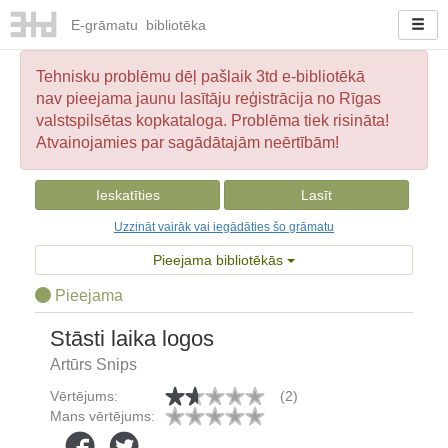
E-
grāmatu
bibliotēka
Tehnisku problēmu dēļ pašlaik 3td e-bibliotēkā
nav pieejama jaunu lasītāju reģistrācija no Rīgas
valstspilsētas kopkataloga. Problēma tiek risināta!
Atvainojamies par sagādātajām neērtībām!
Ieskatīties
Lasīt
Uzzināt vairāk vai iegādāties šo grāmatu
Pieejama bibliotēkās
Pieejama
Stāsti laika logos
Artūrs Snips
Vērtējums:
(2)
Mans vērtējums: