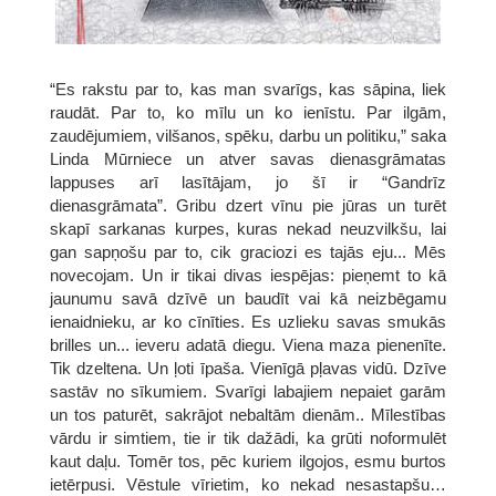
“Es rakstu par to, kas man svarīgs, kas sāpina, liek
raudāt. Par to, ko mīlu un ko ienīstu. Par ilgām,
zaudējumiem, vilšanos, spēku, darbu un politiku,” saka
Linda Mūrniece un atver savas dienasgrāmatas
lappuses arī lasītājam, jo šī ir “Gandrīz
dienasgrāmata”. Gribu dzert vīnu pie jūras un turēt
skapī sarkanas kurpes, kuras nekad neuzvilkšu, lai
gan sapņošu par to, cik graciozi es tajās eju... Mēs
novecojam. Un ir tikai divas iespējas: pieņemt to kā
jaunumu savā dzīvē un baudīt vai kā neizbēgamu
ienaidnieku, ar ko cīnīties. Es uzlieku savas smukās
brilles un... ieveru adatā diegu. Viena maza pienenīte.
Tik dzeltena. Un ļoti īpaša. Vienīgā pļavas vidū. Dzīve
sastāv no sīkumiem. Svarīgi labajiem nepaiet garām
un tos paturēt, sakrājot nebaltām dienām.. Mīlestības
vārdu ir simtiem, tie ir tik dažādi, ka grūti noformulēt
kaut daļu. Tomēr tos, pēc kuriem ilgojos, esmu burtos
ietērpusi. Vēstule vīrietim, ko nekad nesastapšu…