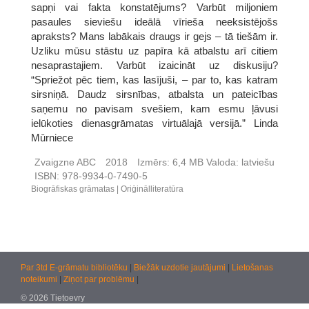
sapņi vai fakta konstatējums? Varbūt miljoniem
pasaules sieviešu ideālā vīrieša neeksistējošs
apraksts? Mans labākais draugs ir gejs – tā tiešām ir.
Uzliku mūsu stāstu uz papīra kā atbalstu arī citiem
nesaprastajiem. Varbūt izaicināt uz diskusiju?
“Spriežot pēc tiem, kas lasījuši, – par to, kas katram
sirsniņā. Daudz sirsnības, atbalsta un pateicības
saņemu no pavisam svešiem, kam esmu ļāvusi
ielūkoties dienasgrāmatas virtuālajā versijā.” Linda
Mūrniece
Zvaigzne ABC
2018
Izmērs:
6,4 MB
Valoda:
latviešu
ISBN:
978-9934-0-7490-5
Biogrāfiskas grāmatas
Oriģinālliteratūra
Par 3td E-grāmatu bibliotēku
|
Biežāk uzdotie jautājumi
|
Lietošanas
noteikumi
|
Ziņot par problēmu
|
© 2026 Tietoevry