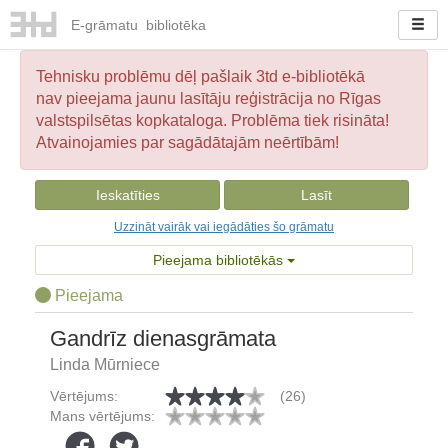
E-
grāmatu
bibliotēka
Tehnisku problēmu dēļ pašlaik 3td e-bibliotēkā
nav pieejama jaunu lasītāju reģistrācija no Rīgas
valstspilsētas kopkataloga. Problēma tiek risināta!
Atvainojamies par sagādātajām neērtībām!
Ieskatīties
Lasīt
Uzzināt vairāk vai iegādāties šo grāmatu
Pieejama bibliotēkās
Pieejama
Gandrīz dienasgrāmata
Linda Mūrniece
Vērtējums:
(26)
Mans vērtējums: