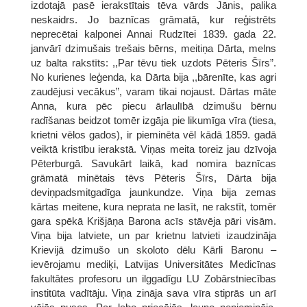
izdotajā pasē ierakstītais tēva vārds Jānis, palika
neskaidrs. Jo baznīcas grāmatā, kur reģistrēts
neprecētai kalponei Annai Rudzītei 1839. gada 22.
janvārī dzimušais trešais bērns, meitiņa Dārta, melns
uz balta rakstīts: ,,Par tēvu tiek uzdots Pēteris Šīrs”.
No kurienes leģenda, ka Dārta bija ,,bārenīte, kas agri
zaudējusi vecākus”, varam tikai nojaust. Dārtas māte
Anna, kura pēc piecu ārlaulībā dzimušu bērnu
radīšanas beidzot tomēr izgāja pie likumīga vīra (tiesa,
krietni vēlos gados), ir pieminēta vēl kādā 1859. gadā
veiktā kristību ierakstā. Viņas meita toreiz jau dzīvoja
Pēterburgā. Savukārt laikā, kad nomira baznīcas
grāmatā minētais tēvs Pēteris Šīrs, Dārta bija
deviņpadsmitgadīga jaunkundze. Viņa bija zemas
kārtas meitene, kura neprata ne lasīt, ne rakstīt, tomēr
gara spēkā Krišjāņa Barona acīs stāvēja pāri visām.
Viņa bija latviete, un par krietnu latvieti izaudzināja
Krievijā dzimušo un skoloto dēlu Kārli Baronu –
ievērojamu mediķi, Latvijas Universitātes Medicīnas
fakultātes profesoru un ilggadīgu LU Zobārstniecības
institūta vadītāju. Viņa zināja sava vīra stiprās un arī