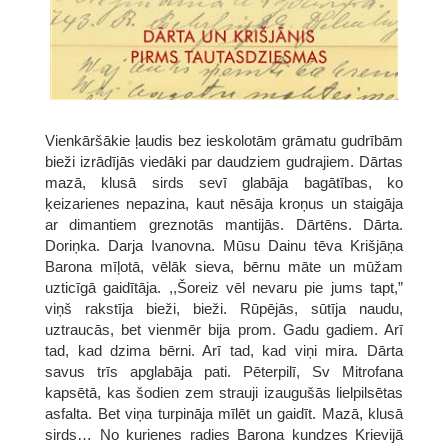
Vienkāršākie ļaudis bez ieskolotām grāmatu gudrībām
bieži izrādījās viedāki par daudziem gudrajiem. Dārtas
mazā, klusā sirds sevī glabāja bagātības, ko
ķeizarienes nepazina, kaut nēsāja kroņus un staigāja
ar dimantiem greznotās mantijās. Dārtēns. Dārta.
Doriņka. Darja Ivanovna. Mūsu Dainu tēva Krišjāņa
Barona mīļotā, vēlāk sieva, bērnu māte un mūžam
uzticīgā gaidītāja. ,,Šoreiz vēl nevaru pie jums tapt,”
viņš rakstīja bieži, bieži. Rūpējās, sūtīja naudu,
uztraucās, bet vienmēr bija prom. Gadu gadiem. Arī
tad, kad dzima bērni. Arī tad, kad viņi mira. Dārta
savus trīs apglabāja pati. Pēterpilī, Sv Mitrofana
kapsētā, kas šodien zem strauji izaugušās lielpilsētas
asfalta. Bet viņa turpināja mīlēt un gaidīt. Mazā, klusā
sirds… No kurienes radies Barona kundzes Krievijā