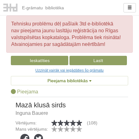
E-
grāmatu
bibliotēka
Tehnisku problēmu dēļ pašlaik 3td e-bibliotēkā
nav pieejama jaunu lasītāju reģistrācija no Rīgas
valstspilsētas kopkataloga. Problēma tiek risināta!
Atvainojamies par sagādātajām neērtībām!
Ieskatīties
Lasīt
Uzzināt vairāk vai iegādāties šo grāmatu
Pieejama bibliotēkās
Pieejama
Mazā klusā sirds
Inguna Bauere
Vērtējums:
(108)
Mans vērtējums: