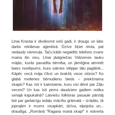
Līnai Krastai ir divdesmit seši gadi, ir draugs un labs
darbs reklāmas aģentūrā. Dzīve šķiet rimta, pat
nedaudz vienmuļa. Taču kāds negaidīts telefons zvans
maina itin visu. Līnai jāatgriežas Vidzemes lauku
mājās, kurās pavadīta bērnība, un jāmēģina atminēt
baiss noslēpums, kura saknes slēpjas tālu pagātnē...
Kāpēc vecā māja čīkst un brakšķ visos stūros? Ko
glabā meitenes bērnudienu bieds – priekšnama
skapis? Kas īsti ir kaimiņiene, kuru visi dēvē par Zāļu
veceni? Un kas īsti pirms daudziem gadiem notika
senajā kapukalnā? Latviešu folkloras pasaule pārstāj
būt par garlaicīgu iedaļu mācību grāmatā – izrādās, tā
joprojām ir mums visapkārt, dzīva, elpojoša un...
draudīga. „Romānā “Ragana manā skapī” ir notverta