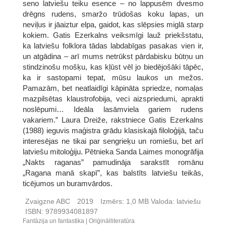
seno latviešu teiku esence – no lappusēm dvesmo
drēgns rudens, smaržo trūdošas koku lapas, un
neviļus ir jāaiztur elpa, gaidot, kas slēpsies miglā starp
kokiem. Gatis Ezerkalns veiksmīgi lauž priekšstatu,
ka latviešu folklora tādas labdabīgas pasakas vien ir,
un atgādina – arī mums netrūkst pārdabisku būtņu un
stindzinošu mošķu, kas kļūst vēl jo biedējošāki tāpēc,
ka ir sastopami tepat, mūsu laukos un mežos.
Pamazām, bet neatlaidīgi kāpināta spriedze, nomaļas
mazpilsētas klaustrofobija, veci aizspriedumi, aprakti
noslēpumi… Ideāla lasāmviela gariem rudens
vakariem.” Laura Dreiže, rakstniece Gatis Ezerkalns
(1988) ieguvis maģistra grādu klasiskajā filoloģijā, taču
interesējas ne tikai par sengrieķu un romiešu, bet arī
latviešu mitoloģiju. Pētnieka Sanda Laimes monogrāfija
„Nakts raganas” pamudināja sarakstīt romānu
„Ragana manā skapī”, kas balstīts latviešu teikās,
ticējumos un buramvārdos.
Zvaigzne ABC
2019
Izmērs:
1,0 MB
Valoda:
latviešu
ISBN:
9789934081897
Fantāzija un fantastika
Oriģinālliteratūra