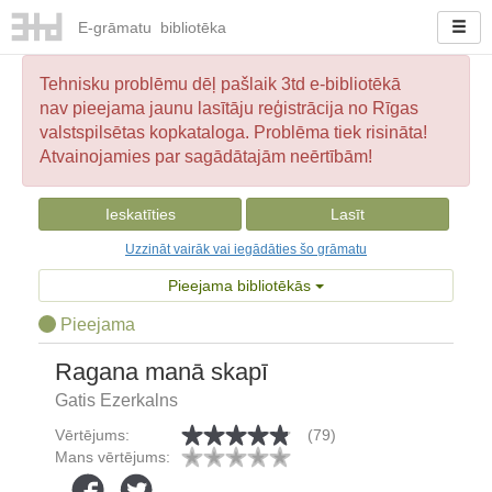
E-
grāmatu
bibliotēka
Tehnisku problēmu dēļ pašlaik 3td e-bibliotēkā
nav pieejama jaunu lasītāju reģistrācija no Rīgas
valstspilsētas kopkataloga. Problēma tiek risināta!
Atvainojamies par sagādātajām neērtībām!
Ieskatīties
Lasīt
Uzzināt vairāk vai iegādāties šo grāmatu
Pieejama bibliotēkās
Pieejama
Ragana manā skapī
Gatis Ezerkalns
Vērtējums:
(79)
Mans vērtējums: