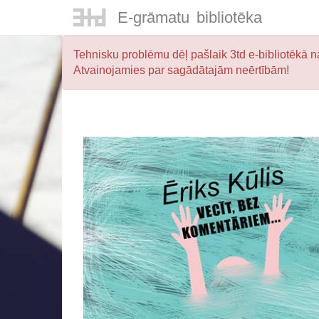
E-
grāmatu
bibliotēka
Tehnisku problēmu dēļ pašlaik 3td e-bibliotēkā na
Atvainojamies par sagādātajām neērtībām!