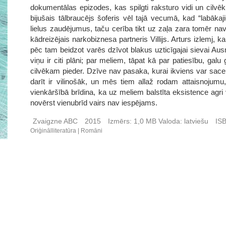
dokumentālas epizodes, kas spilgti raksturo vidi un cilvē
bijušais tālbraucējs šoferis vēl tajā vecumā, kad “labākaj
lielus zaudējumus, taču cerība tikt uz zaļa zara tomēr na
kādreizējais narkobiznesa partneris Villijs. Arturs izlemj, 
pēc tam beidzot varēs dzīvot blakus uzticīgajai sievai Aus
viņu ir citi plāni; par meliem, tāpat kā par patiesību, ga
cilvēkam pieder. Dzīve nav pasaka, kurai ikviens var sace
darīt ir vilinošāk, un mēs tiem allaž rodam attaisnojumu
vienkāršībā brīdina, ka uz meliem balstīta eksistence agr
novērst vienubrīd vairs nav iespējams.
Zvaigzne ABC
2015
Izmērs:
1,0 MB
Valoda:
latviešu
IS
Oriģinālliteratūra
Romāni