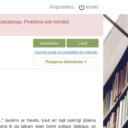
Reģistrēties
Ienākt
opkataloga. Problēma tiek risināta!
Ieskatīties
Lasīt
Uzzināt vairāk vai iegādāties šo grāmatu
Pieejama bibliotēkās
.” lasāms ar baudu, kaut arī tajā spēcīgi jūtama
mā ik pa laikam iepin īsteni sulīgus dialogus un