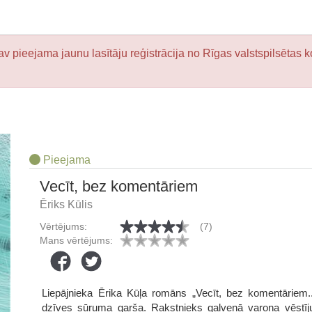
v pieejama jaunu lasītāju reģistrācija no Rīgas valstspilsētas k
Pieejama
Vecīt, bez komentāriem
Ēriks Kūlis
Vērtējums:
(7)
Mans vērtējums:
Liepājnieka Ērika Kūļa romāns „Vecīt, bez komentāriem..
dzīves sūruma garša. Rakstnieks galvenā varoņa vēstīju