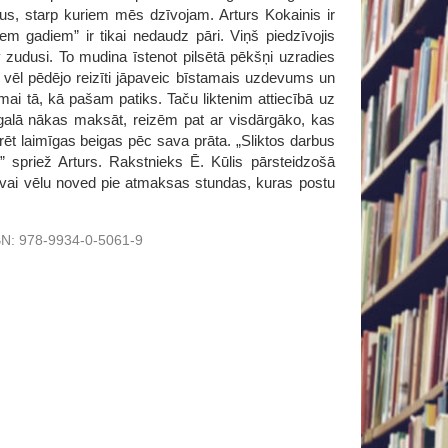
kus, starp kuriem mēs dzīvojam. Arturs Kokainis ir
iem gadiem” ir tikai nedaudz pāri. Viņš piedzīvojis
v zudusi. To mudina īstenot pilsētā pēkšņi uzradies
ka vēl pēdējo reizīti jāpaveic bīstamais uzdevums un
mai tā, kā pašam patiks. Taču liktenim attiecībā uz
lu galā nākas maksāt, reizēm pat ar visdārgāko, kas
rēt laimīgas beigas pēc sava prāta. „Sliktos darbus
,” spriež Arturs. Rakstnieks Ē. Kūlis pārsteidzošā
i vai vēlu noved pie atmaksas stundas, kuras postu
BN:
978-9934-0-5061-9