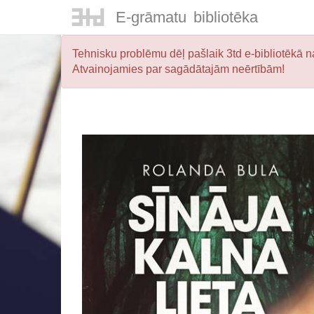
E-
grāmatu
bibliotēka
Tehnisku problēmu dēļ pašlaik 3td e-bibliotēkā na
Atvainojamies par sagādātajām neērtībām!