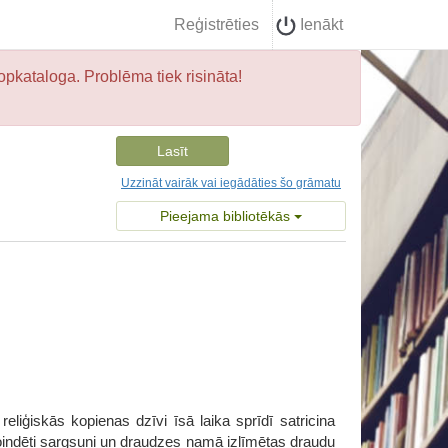
Reģistrēties
Ienākt
opkataloga. Problēma tiek risināta!
Lasīt
Uzzināt vairāk vai iegādāties šo grāmatu
Pieejama bibliotēkās
eliģiskās kopienas dzīvi īsā laika sprīdī satricina
oindēti sargsuņi un draudzes namā izlīmētas draudu