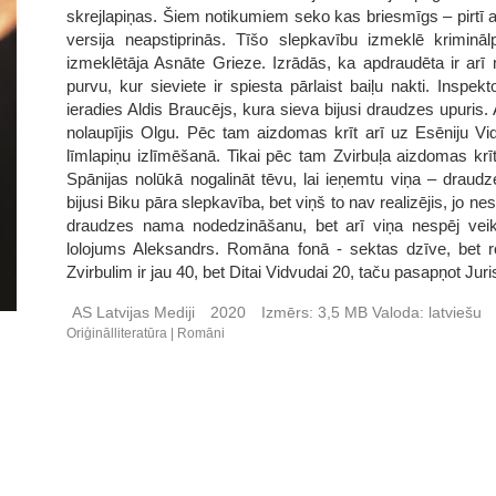
skrejlapiņas. Šiem notikumiem seko kas briesmīgs – pirtī 
versija neapstiprinās. Tīšo slepkavību izmeklē kriminālp
izmeklētāja Asnāte Grieze. Izrādās, ka apdraudēta ir arī
purvu, kur sieviete ir spiesta pārlaist baiļu nakti. Inspek
ieradies Aldis Braucējs, kura sieva bijusi draudzes upuris. 
nolaupījis Olgu. Pēc tam aizdomas krīt arī uz Esēniju Vid
līmlapiņu izlīmēšanā. Tikai pēc tam Zvirbuļa aizdomas krī
Spānijas nolūkā nogalināt tēvu, lai ieņemtu viņa – draud
bijusi Biku pāra slepkavība, bet viņš to nav realizējis, jo nes
draudzes nama nodedzināšanu, bet arī viņa nespēj veikt
lolojums Aleksandrs. Romāna fonā - sektas dzīve, bet 
Zvirbulim ir jau 40, bet Ditai Vidvudai 20, taču pasapņot Juri
AS Latvijas Mediji
2020
Izmērs:
3,5 MB
Valoda:
latviešu
Oriģinālliteratūra
Romāni