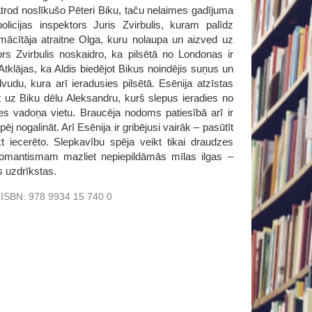
atrod noslīkušo Pēteri Biku, taču nelaimes gadījuma
olicijas inspektors Juris Zvirbulis, kuram palīdz
 mācītāja atraitne Olga, kuru nolaupa un aizved uz
tors Zvirbulis noskaidro, ka pilsētā no Londonas ir
Atklājas, ka Aldis biedējot Bikus noindējis suņus un
vudu, kura arī ieradusies pilsētā. Esēnija atzīstas
t uz Biku dēlu Aleksandru, kurš slepus ieradies no
zes vadoņa vietu. Braucēja nodoms patiesībā arī ir
pēj nogalināt. Arī Esēnija ir gribējusi vairāk – pasūtīt
 iecerēto. Slepkavību spēja veikt tikai draudzes
romantismam mazliet nepiepildāmās mīlas ilgas –
s uzdrīkstas.
ISBN:
978 9934 15 740 0