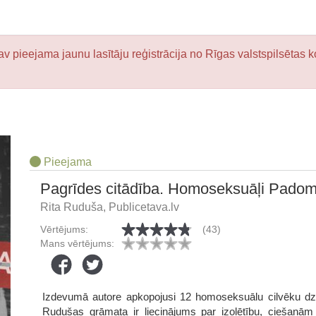
v pieejama jaunu lasītāju reģistrācija no Rīgas valstspilsētas k
Pieejama
Pagrīdes citādība. Homoseksuāļi Padomj
Rita Ruduša, Publicetava.lv
Vērtējums:
(43)
Mans vērtējums:
Izdevumā autore apkopojusi 12 homoseksuālu cilvēku dzīv
Rudušas grāmata ir liecinājums par izolētību, ciešanā