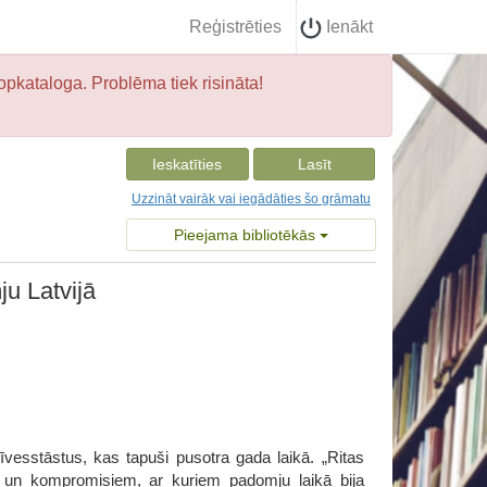
Reģistrēties
Ienākt
opkataloga. Problēma tiek risināta!
Ieskatīties
Lasīt
Uzzināt vairāk vai iegādāties šo grāmatu
Pieejama bibliotēkās
u Latvijā
esstāstus, kas tapuši pusotra gada laikā. „Ritas
m un kompromisiem, ar kuriem padomju laikā bija