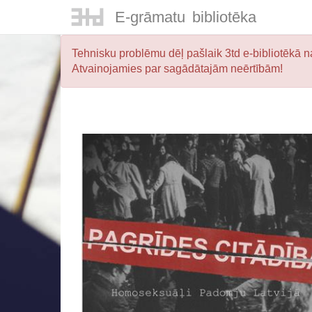
E-
grāmatu
bibliotēka
Tehnisku problēmu dēļ pašlaik 3td e-bibliotēkā na
Atvainojamies par sagādātajām neērtībām!