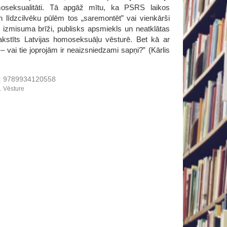
oseksualitāti. Tā apgāž mītu, ka PSRS laikos
n līdzcilvēku pūlēm tos „saremontēt” vai vienkārši
n izmisuma brīži, publisks apsmiekls un neatklātas
rakstīts Latvijas homoseksuāļu vēsturē. Bet kā ar
– vai tie joprojām ir neaizsniedzami sapņi?” (Kārlis
:
9789934120558
s. Vēsture