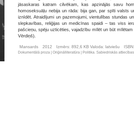
jāsaskaras katram cilvēkam, kas apzinājās savu hom
homoseksuāļu nebija un rāda: bija gan, par spīti valsts u
iznīdēt. Atraidījumi un pazemojumi, vientulības stundas u
slepkavības, reliģijas un medicīnas spaidi – tas viss ie
pašcieņu, spēju uzticēties, vajadzību mīlēt un būt mīlētam 
Vērdiņš).
Mansards
2012
Izmērs:
892,6 KB
Valoda:
latviešu
ISBN
Dokumentālā proza
Oriģinālliteratūra
Politika. Sabiedriskās attiecība