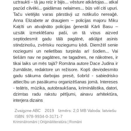
uztraukti – tā jau reiz ir bijis... vēsture atkārtojas... atkal
pazūd cilvēki... gaidāmas nelaimes... būs vēl citi upuri.
Taču vietējās varas pārstāvji uz notikušo nereaģē.
Anna Elizabete ar draugiem – policijas majoru Miku
Kaķīti un atvaļināto policijas ģenerāli Kārli Basu –
uzsāk izmeklēšanu paši, un tā viņus aizved
septiņdesmit gadu tālā pagātnē, atklājot asinis
stindzinošu, zvērisku noziegumu ķēdi. Diemžēl senie
noziegumi un nelietības turpinās arī šodien... Vai
tiešām nav ne pagātnes, ne tagadnes, ne nākotnes, ir
tikai laiks un mēs tajā? Romāna autore Dace Judina ir
žurnāliste, redaktore un režisore. Kopš deviņdesmito
gadu sākuma darbojas presē, šobrīd - sabiedrisko
attiecību un pasākumu organizēšanas jomā. Intereses
- teātris, mūzika, autobraukšana, kriminālistika, datori,
dzimtas radu rakstu pētījumi, ainavu arhitektūra,
interjera dizains
Zvaigzne ABC
2019
Izmērs:
2,0 MB
Valoda:
latviešu
ISBN:
978-9934-0-3171-7
Kriminālromāni
Oriģinālliteratūra
Romāni