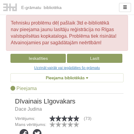
E-
grāmatu
bibliotēka
Tehnisku problēmu dēļ pašlaik 3td e-bibliotēkā
nav pieejama jaunu lasītāju reģistrācija no Rīgas
valstspilsētas kopkataloga. Problēma tiek risināta!
Atvainojamies par sagādātajām neērtībām!
Ieskatīties
Lasīt
Uzzināt vairāk vai iegādāties šo grāmatu
Pieejama bibliotēkās
Pieejama
Dīvainais Līgovakars
Dace Judina
Vērtējums:
(73)
Mans vērtējums: