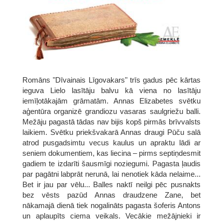
Romāns "Dīvainais Līgovakars" trīs gadus pēc kārtas
ieguva Lielo lasītāju balvu kā viena no lasītāju
iemīļotākajām grāmatām. Annas Elizabetes svētku
aģentūra organizē grandiozu vasaras saulgriežu balli.
Mežāju pagastā tādas nav bijis kopš pirmās brīvvalsts
laikiem. Svētku priekšvakarā Annas draugi Pūču salā
atrod pusgadsimtu vecus kaulus un apraktu lādi ar
seniem dokumentiem, kas liecina – pirms septiņdesmit
gadiem te izdarīti šausmīgi noziegumi. Pagasta ļaudis
par pagātni labprāt nerunā, lai nenotiek kāda nelaime...
Bet ir jau par vēlu... Balles naktī neilgi pēc pusnakts
bez vēsts pazūd Annas draudzene Zane, bet
nākamajā dienā tiek nogalināts pagasta šoferis Antons
un aplaupīts ciema veikals. Vecākie mežājnieki ir