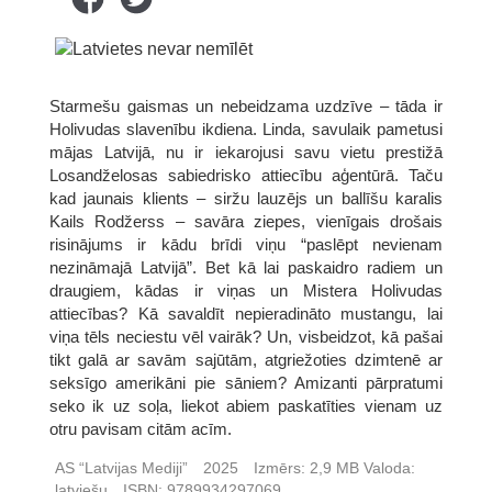
Starmešu gaismas un nebeidzama uzdzīve – tāda ir
Holivudas slavenību ikdiena. Linda, savulaik pametusi
mājas Latvijā, nu ir iekarojusi savu vietu prestižā
Losandželosas sabiedrisko attiecību aģentūrā. Taču
kad jaunais klients – siržu lauzējs un ballīšu karalis
Kails Rodžerss – savāra ziepes, vienīgais drošais
risinājums ir kādu brīdi viņu “paslēpt nevienam
nezināmajā Latvijā”. Bet kā lai paskaidro radiem un
draugiem, kādas ir viņas un Mistera Holivudas
attiecības? Kā savaldīt nepieradināto mustangu, lai
viņa tēls neciestu vēl vairāk? Un, visbeidzot, kā pašai
tikt galā ar savām sajūtām, atgriežoties dzimtenē ar
seksīgo amerikāni pie sāniem? Amizanti pārpratumi
seko ik uz soļa, liekot abiem paskatīties vienam uz
otru pavisam citām acīm.
AS “Latvijas Mediji”
2025
Izmērs:
2,9 MB
Valoda:
latviešu
ISBN:
9789934297069