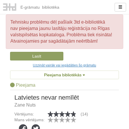
E-
grāmatu
bibliotēka
Tehnisku problēmu dēļ pašlaik 3td e-bibliotēkā
nav pieejama jaunu lasītāju reģistrācija no Rīgas
valstspilsētas kopkataloga. Problēma tiek risināta!
Atvainojamies par sagādātajām neērtībām!
Lasīt
Uzzināt vairāk vai iegādāties šo grāmatu
Pieejama bibliotēkās
Pieejama
Latvietes nevar nemīlēt
Zane Nuts
Vērtējums:
(14)
Mans vērtējums: