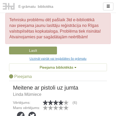
E-
grāmatu
bibliotēka
Tehnisku problēmu dēļ pašlaik 3td e-bibliotēkā
nav pieejama jaunu lasītāju reģistrācija no Rīgas
valstspilsētas kopkataloga. Problēma tiek risināta!
Atvainojamies par sagādātajām neērtībām!
Lasīt
Uzzināt vairāk vai iegādāties šo grāmatu
Pieejama bibliotēkās
Pieejama
Meitene ar pistoli uz jumta
Linda Mūrniece
Vērtējums:
(6)
Mans vērtējums: