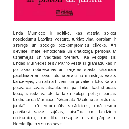
Linda Mūrniece ir politiķe, kas atstāja spilgtu
nospiedumu Latvijas vēsturē, turklāt viņa joprojām ir
sirsnīgs un spēcīgs bezkompromisu cilvēks. Arī
sieviete, māte, emocionāla un draudzīga persona ar
uzņēmējas un vadītājas tvērienu. Kā veidojās šis
Lindas Mūrnieces tēls? Par to vēsta šī grāmata, kas ir
politiskās nobriešanas un karjeras stāsts. Grāmata
papildināta ar plašu fotomateriālu no ministriju, Valsts
kancelejas, žurnālu arhīviem un privātiem foto. Kā arī
pēcvārdā savās atsauksmēs par laiku, kad strādāts
kopā, sniedz vairāki tā laika kolēģi, politiķi, partjas
biedri. Linda Mūrniece: “Grāmata “Meitene ar pistoli uz
jumta” ir kā emocionāls sprādziens, kurā esmu
pateikusi savas sajūtas, taisnību par daudziem
notikumiem, kur tiku nesaprasta vai pārprasta.
Norakstīju to visu no sevis.”