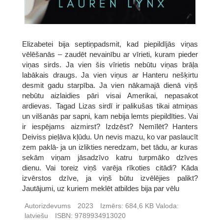
Elizabetei bija septiņpadsmit, kad piepildījās viņas
vēlēšanās – zaudēt nevainību ar vīrieti, kuram pieder
viņas sirds. Ja vien šis vīrietis nebūtu viņas brāļa
labākais draugs. Ja vien viņus ar Hanteru nešķirtu
desmit gadu starpība. Ja vien nākamajā dienā viņš
nebūtu aizlaidies pāri visai Amerikai, nepasakot
ardievas. Tagad Lizas sirdī ir palikušas tikai atmiņas
un vilšanās par sapni, kam nebija lemts piepildīties. Vai
ir iespējams aizmirst? Izdzēst? Nemīlēt? Hanters
Deiviss pieļāva kļūdu. Un nevis mazu, ko var paslaucīt
zem paklā- ja un izlikties neredzam, bet tādu, ar kuras
sekām viņam jāsadzīvo katru turpmāko dzīves
dienu. Vai toreiz viņš varēja rīkoties citādi? Kāda
izvērstos dzīve, ja viņš būtu izvēlējies palikt?
Jautājumi, uz kuriem meklēt atbildes bija par vēlu
Autorizdevums
2023
Izmērs:
684,6 KB
Valoda:
latviešu
ISBN:
9789934913020