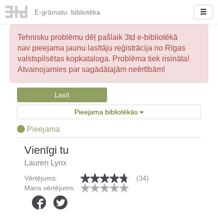
E-
grāmatu
bibliotēka
Tehnisku problēmu dēļ pašlaik 3td e-bibliotēkā
nav pieejama jaunu lasītāju reģistrācija no Rīgas
valstspilsētas kopkataloga. Problēma tiek risināta!
Atvainojamies par sagādātajām neērtībām!
Lasīt
Pieejama bibliotēkās
Pieejama
Vienīgi tu
Lauren Lynx
Vērtējums:
(34)
Mans vērtējums: