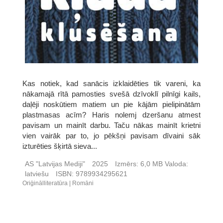
Kas notiek, kad sanācis izklaidēties tik vareni, ka
nākamajā rītā pamosties svešā dzīvoklī pilnīgi kails,
daļēji noskūtiem matiem un pie kājām pielipinātām
plastmasas acīm? Haris nolemj dzeršanu atmest
pavisam un mainīt darbu. Taču nākas mainīt krietni
vien vairāk par to, jo pēkšņi pavisam dīvaini sāk
izturēties šķirtā sieva...
AS "Latvijas Mediji"
2025
Izmērs:
6,0 MB
Valoda:
latviešu
ISBN:
9789934295621
Oriģinālliteratūra
Romāni