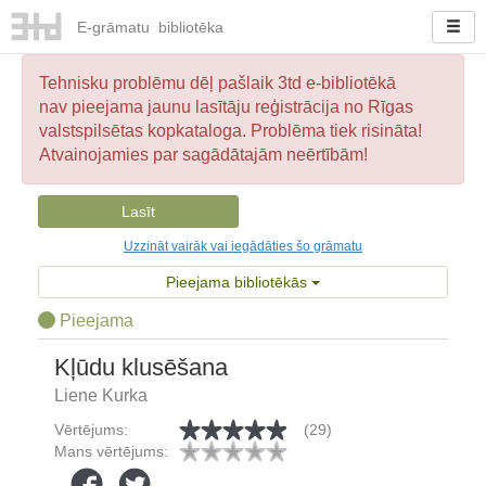
E-
grāmatu
bibliotēka
Tehnisku problēmu dēļ pašlaik 3td e-bibliotēkā
nav pieejama jaunu lasītāju reģistrācija no Rīgas
valstspilsētas kopkataloga. Problēma tiek risināta!
Atvainojamies par sagādātajām neērtībām!
Lasīt
Uzzināt vairāk vai iegādāties šo grāmatu
Pieejama bibliotēkās
Pieejama
Kļūdu klusēšana
Liene Kurka
Vērtējums:
(29)
Mans vērtējums: