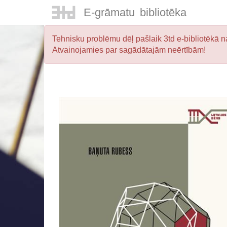
E-
grāmatu
bibliotēka
Tehnisku problēmu dēļ pašlaik 3td e-bibliotēkā na
Atvainojamies par sagādātajām neērtībām!