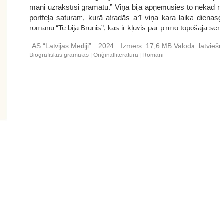
mani uzrakstīsi grāmatu.” Viņa bija apņēmusies to nekad n
portfeļa saturam, kurā atradās arī viņa kara laika dien
romānu “Te bija Brunis”, kas ir kļuvis par pirmo topošajā sēri
AS “Latvijas Mediji”
2024
Izmērs:
17,6 MB
Valoda:
latvie
Biogrāfiskas grāmatas
Oriģinālliteratūra
Romāni