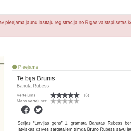
v pieejama jaunu lasītāju reģistrācija no Rīgas valstspilsētas k
Pieejama
Te bija Brunis
Baņuta Rubess
Vērtējums:
(6)
Mans vērtējums:
Sērijas “Latvijas gēns” 1. grāmata Baņutas Rubess bēr
latviskās dzīves sargātājiem trimdā Bruno Rubess savu jaun