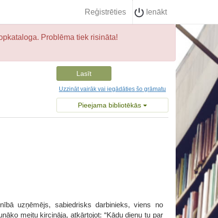
Reģistrēties
Ienākt
opkataloga. Problēma tiek risināta!
Lasīt
Uzzināt vairāk vai iegādāties šo grāmatu
Pieejama bibliotēkās
nībā uzņēmējs, sabiedrisks darbinieks, viens no
āko meitu ķircināja, atkārtojot: “Kādu dienu tu par