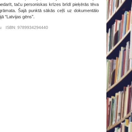
edarīt, taču personiskas krīzes brīdī pieķērās tēva
asgrāmata. Šajā punktā sākās ceļš uz dokumentālo
jā “Latvijas gēns”.
šu
ISBN:
9789934294440