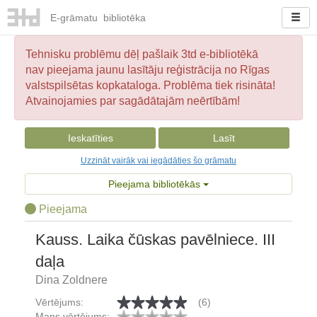
E-
grāmatu
bibliotēka
Tehnisku problēmu dēļ pašlaik 3td e-bibliotēkā
nav pieejama jaunu lasītāju reģistrācija no Rīgas
valstspilsētas kopkataloga. Problēma tiek risināta!
Atvainojamies par sagādātajām neērtībām!
Ieskatīties
Lasīt
Uzzināt vairāk vai iegādāties šo grāmatu
Pieejama bibliotēkās
Pieejama
Kauss. Laika čūskas pavēlniece. III
daļa
Dina Zoldnere
Vērtējums:
(6)
Mans vērtējums: