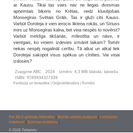
ar Kausu. Tikai tas vairs nav ne liegas dvesmas
apņemtais biķeris no Krētas, nedz klusējošais
Monsegīras Svētais Grāls. Tas ir gluži cits Kauss.
Varbūt Doroteja ir vien ierocis likteņa rokās, un Sīriuss
mirs uz Monsegīras kalna, bet viņa nespēs to novērst?
Varbūt mirklīga tikšanās, mīlestība un nāve, ir
vienīgais, ko viņiem izdevies izmānīt laikam? Tomēr
nekas nespēj nogalināt cerību. Tā atkal un atkal liek
Dorotejai sakopot visus spēkus un cīnīties. Vai viņai
izdosies?
Zvaigzne ABC
2024
Izmērs:
4,3 MB
Valoda:
latviešu
ISBN:
9789934327339
Fantāzija un fantastika
Oriģinālliteratūra
Romāni
Par 3td E-grāmatu bibliotēku
|
Biežāk uzdotie jautājumi
|
Lietošanas
noteikumi
|
Ziņot par problēmu
|
© 2026 Tietoevry