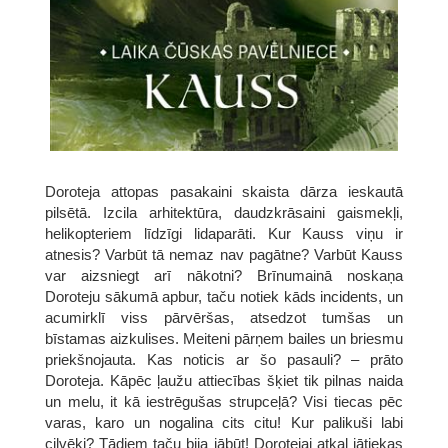
Doroteja attopas pasakaini skaista dārza ieskautā
pilsētā. Izcila arhitektūra, daudzkrāsaini gaismekļi,
helikopteriem līdzīgi lidaparāti. Kur Kauss viņu ir
atnesis? Varbūt tā nemaz nav pagātne? Varbūt Kauss
var aizsniegt arī nākotni? Brīnumainā noskaņa
Doroteju sākumā apbur, taču notiek kāds incidents, un
acumirklī viss pārvēršas, atsedzot tumšas un
bīstamas aizkulises. Meiteni pārņem bailes un briesmu
priekšnojauta. Kas noticis ar šo pasauli? – prāto
Doroteja. Kāpēc ļaužu attiecības šķiet tik pilnas naida
un melu, it kā iestrēgušas strupceļā? Visi tiecas pēc
varas, karo un nogalina cits citu! Kur palikuši labi
cilvēki? Tādiem taču bija jābūt! Dorotejai atkal jātiekas