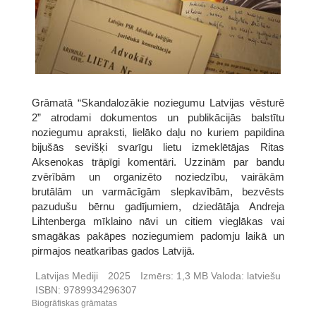
Grāmatā “Skandalozākie noziegumu Latvijas vēsturē
2” atrodami dokumentos un publikācijās balstītu
noziegumu apraksti, lielāko daļu no kuriem papildina
bijušās sevišķi svarīgu lietu izmeklētājas Ritas
Aksenokas trāpīgi komentāri. Uzzinām par bandu
zvērībām un organizēto noziedzību, vairākām
brutālām un varmācīgām slepkavībām, bezvēsts
pazudušu bērnu gadījumiem, dziedātāja Andreja
Lihtenberga mīklaino nāvi un citiem vieglākas vai
smagākas pakāpes noziegumiem padomju laikā un
pirmajos neatkarības gados Latvijā.
Latvijas Mediji
2025
Izmērs:
1,3 MB
Valoda:
latviešu
ISBN:
9789934296307
Biogrāfiskas grāmatas