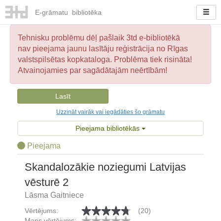
E-
grāmatu
bibliotēka
Tehnisku problēmu dēļ pašlaik 3td e-bibliotēkā
nav pieejama jaunu lasītāju reģistrācija no Rīgas
valstspilsētas kopkataloga. Problēma tiek risināta!
Atvainojamies par sagādātajām neērtībām!
Lasīt
Uzzināt vairāk vai iegādāties šo grāmatu
Pieejama bibliotēkās
Pieejama
Skandalozākie noziegumi Latvijas
vēsturē 2
Lāsma Gaitniece
Vērtējums:
(20)
Mans vērtējums: