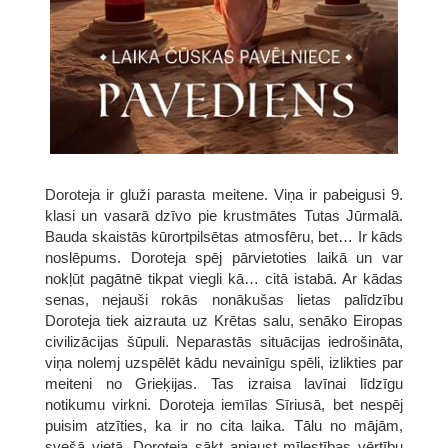
Doroteja ir gluži parasta meitene. Viņa ir pabeigusi 9.
klasi un vasarā dzīvo pie krustmātes Tutas Jūrmalā.
Bauda skaistās kūrortpilsētas atmosfēru, bet… Ir kāds
noslēpums. Doroteja spēj pārvietoties laikā un var
nokļūt pagātnē tikpat viegli kā… citā istabā. Ar kādas
senas, nejauši rokās nonākušas lietas palīdzību
Doroteja tiek aizrauta uz Krētas salu, senāko Eiropas
civilizācijas šūpuli. Neparastās situācijas iedrošināta,
viņa nolemj uzspēlēt kādu nevainīgu spēli, izlikties par
meiteni no Grieķijas. Tas izraisa lavīnai līdzīgu
notikumu virkni. Doroteja iemīlas Sīriusā, bet nespēj
puisim atzīties, ka ir no cita laika. Tālu no mājām,
svešā vietā, Doroteja sākt apjaust mīlestības vērtību