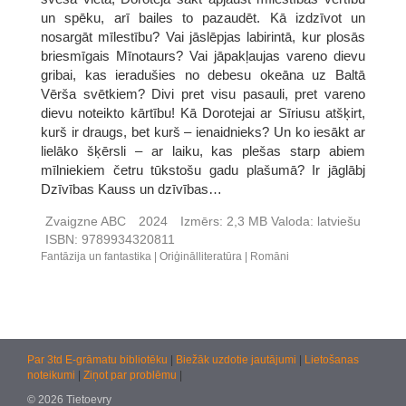
un spēku, arī bailes to pazaudēt. Kā izdzīvot un
nosargāt mīlestību? Vai jāslēpjas labirintā, kur plosās
briesmīgais Mīnotaurs? Vai jāpakļaujas vareno dievu
gribai, kas ieradušies no debesu okeāna uz Baltā
Vērša svētkiem? Divi pret visu pasauli, pret vareno
dievu noteikto kārtību! Kā Dorotejai ar Sīriusu atšķirt,
kurš ir draugs, bet kurš – ienaidnieks? Un ko iesākt ar
lielāko šķērsli – ar laiku, kas plešas starp abiem
mīlniekiem četru tūkstošu gadu plašumā? Ir jāglābj
Dzīvības Kauss un dzīvības…
Zvaigzne ABC
2024
Izmērs:
2,3 MB
Valoda:
latviešu
ISBN:
9789934320811
Fantāzija un fantastika
Oriģinālliteratūra
Romāni
Par 3td E-grāmatu bibliotēku
|
Biežāk uzdotie jautājumi
|
Lietošanas
noteikumi
|
Ziņot par problēmu
|
© 2026 Tietoevry