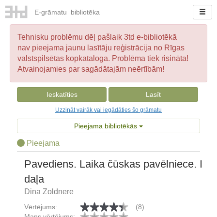
E-
grāmatu
bibliotēka
Tehnisku problēmu dēļ pašlaik 3td e-bibliotēkā
nav pieejama jaunu lasītāju reģistrācija no Rīgas
valstspilsētas kopkataloga. Problēma tiek risināta!
Atvainojamies par sagādātajām neērtībām!
Ieskatīties
Lasīt
Uzzināt vairāk vai iegādāties šo grāmatu
Pieejama bibliotēkās
Pieejama
Pavediens. Laika čūskas pavēlniece. I
daļa
Dina Zoldnere
Vērtējums:
(8)
Mans vērtējums: